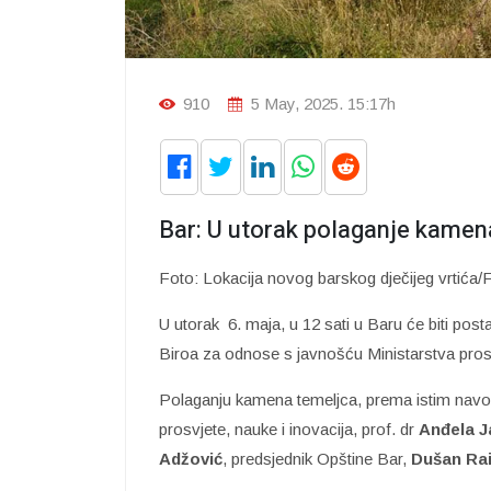
910
5 May, 2025. 15:17h
Bar: U utorak polaganje kamena 
Foto: Lokacija novog barskog dječijeg vrtića/F
U utorak 6. maja, u 12 sati u Baru će biti post
Biroa za odnose s javnošću Ministarstva prosv
Polaganju kamena temeljca, prema istim navo
prosvjete, nauke i inovacija, prof. dr
Anđela J
Adžović
, predsjednik Opštine Bar,
Dušan Rai