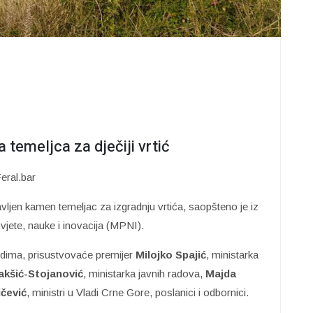
temeljca za dječiji vrtić
eral.bar
avljen kamen temeljac za izgradnju vrtića, saopšteno je iz
jete, nauke i inovacija (MPNI).
dima, prisustvovaće premijer
Milojko Spajić
, ministarka
akšić-Stojanović
, ministarka javnih radova,
Majda
čević
, ministri u Vladi Crne Gore, poslanici i odbornici.