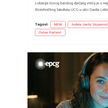
Lokacija novog barskog dječijeg vrtića je u ne
Biotehničkog fakulteta UCG u ulici Danila Leki
Tagovi:
MPNI
Anđela Jakšić Stojanović
Dušan Raičević