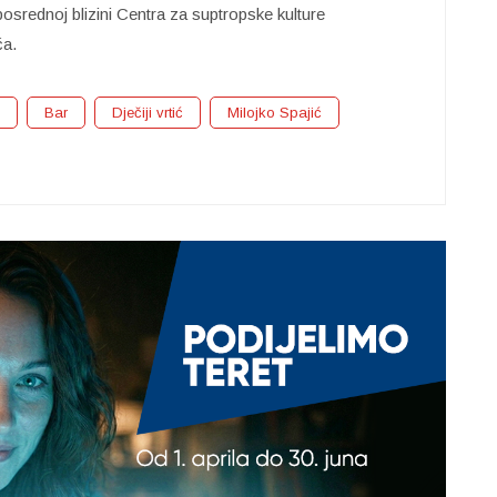
posrednoj blizini Centra za suptropske kulture
ća.
Bar
Dječiji vrtić
Milojko Spajić