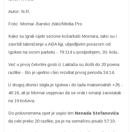
Autor: N.R.
Foto: Mornar-Barsko zlato/Media Pro
Kako su igrali cijele sezone košarkaši Mornara, tako su i
završili takmičenje u ABA ligi, ubjedljivim porazom od
Igokee na svom parketu - 79:114 u posljednjem, 30. kolu.
Već u prvoj četvrtini gosti iz Laktaša su došli do 20 poena
razlike - što je ujedno i bio rezultat prvog perioda 34:14.
U drugoj dionici stigla je Igokea i do tada maksimalnih +28 -
46:18, ali je Mornar uspjevao da se vrati i smanji zaostatak
na 19 koševa.
Do poluvremena opet je uspio tim
Nenada Stefanovića
da ode preko 20 razlike, pa je na semaforu pisalo 57:33.