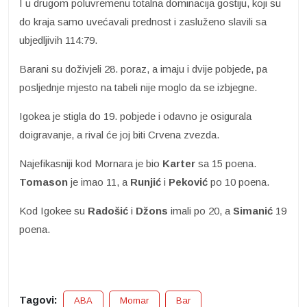
I u drugom poluvremenu totalna dominacija gostiju, koji su
do kraja samo uvećavali prednost i zasluženo slavili sa
ubjedljivih 114:79.
Barani su doživjeli 28. poraz, a imaju i dvije pobjede, pa
posljednje mjesto na tabeli nije moglo da se izbjegne.
Igokea je stigla do 19. pobjede i odavno je osigurala
doigravanje, a rival će joj biti Crvena zvezda.
Najefikasniji kod Mornara je bio
Karter
sa 15 poena.
Tomason
je imao 11, a
Runjić
i
Peković
po 10 poena.
Kod Igokee su
Radošić
i
Džons
imali po 20, a
Simanić
19
poena.
Tagovi:
ABA
Mornar
Bar