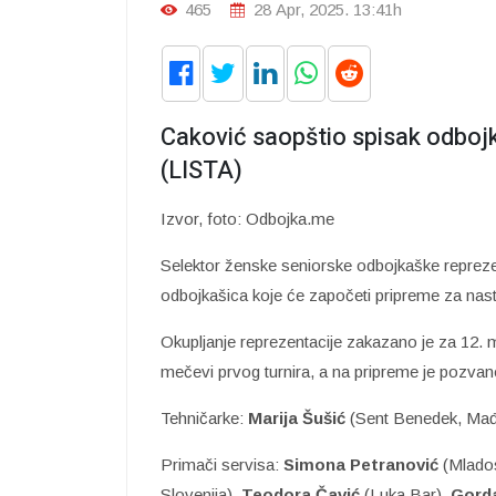
465
28 Apr, 2025. 13:41h
Caković saopštio spisak odbojk
(LISTA)
Izvor, foto: Odbojka.me
Selektor ženske seniorske odbojkaške reprez
odbojkašica koje će započeti pripreme za nas
Okupljanje reprezentacije zakazano je za 12. ma
mečevi prvog turnira, a na pripreme je pozvan
Tehničarke:
Marija Šušić
(Sent Benedek, Mađ
Primači servisa:
Simona Petranović
(Mlados
Slovenija),
Teodora Čavić
(Luka Bar),
Gord