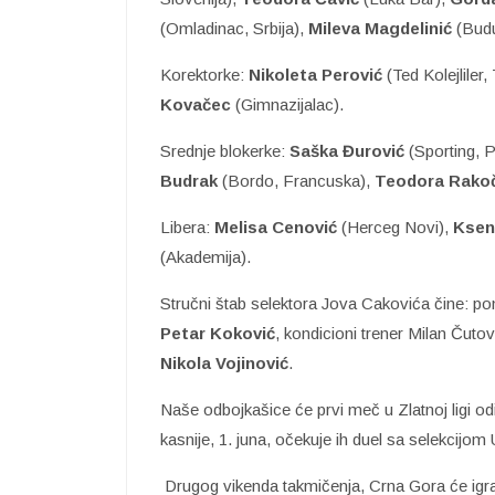
(Omladinac, Srbija),
Mileva Magdelinić
(Budu
Korektorke:
Nikoleta Perović
(Ted Kolejliler,
Kovačec
(Gimnazijalac).
Srednje blokerke:
Saška Đurović
(Sporting, P
Budrak
(Bordo, Francuska),
Teodora Rakoč
Libera:
Melisa Cenović
(Herceg Novi),
Kseni
(Akademija).
Stručni štab selektora Jova Cakovića čine: po
Petar Koković
, kondicioni trener Milan Čutovi
Nikola Vojinović
.
Naše odbojkašice će prvi meč u Zlatnoj ligi odi
kasnije, 1. juna, očekuje ih duel sa selekcijom 
Drugog vikenda takmičenja, Crna Gora će igrati 