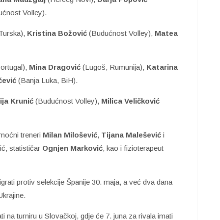
ćnost Volley).
 Turska),
Kristina Božović
(Budućnost Volley),
Matea
ortugal),
Mina Dragović
(Lugoš, Rumunija),
Katarina
ević
(Banja Luka, BiH).
ja Krunić
(Budućnost Volley),
Milica
Veličković
moćni treneri
Milan Milošević
,
Tijana
Malešević
i
ć, statističar
Ognjen Marković
, kao i fizioterapeut
grati protiv selekcije Španije 30. maja, a već dva dana
Ukrajine.
na turniru u Slovačkoj, gdje će 7. juna za rivala imati