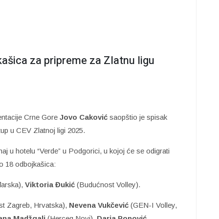
ašica za pripreme za Zlatnu ligu
entacije Crne Gore
Jovo Caković
saopštio je spisak
tup u CEV Zlatnoj ligi 2025.
j u hotelu “Verde” u Podgorici, u kojoj će se odigrati
o 18 odbojkašica:
arska),
Viktoria Đukić
(Budućnost Volley).
t Zagreb, Hrvatska),
Nevena Vukčević
(GEN-I Volley,
ana Madžgalj
(Herceg Novi),
Darja
Popović