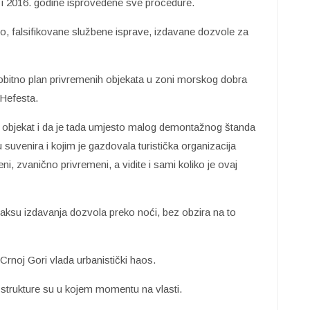
 i 2016. godine isprovedene sve procedure.
o, falsifikovane službene isprave, izdavane dozvole za
vobitno plan privremenih objekata u zoni morskog dobra
 Hefesta.
vaj objekat i da je tada umjesto malog demontažnog štanda
ju suvenira i kojim je gazdovala turistička organizacija
i, zvanično privremeni, a vidite i sami koliko je ovaj
aksu izdavanja dozvola preko noći, bez obzira na to
noj Gori vlada urbanistički haos.
e strukture su u kojem momentu na vlasti.