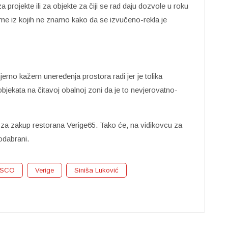
projekte ili za objekte za čiji se rad daju dozvole u roku
me iz kojih ne znamo kako da se izvučeno-rekla je
jerno kažem uneređenja prostora radi jer je tolika
bjekata na čitavoj obalnoj zoni da je to nevjerovatno-
er za zakup restorana Verige65. Tako će, na vidikovcu za
odabrani.
ESCO
Verige
Siniša Luković