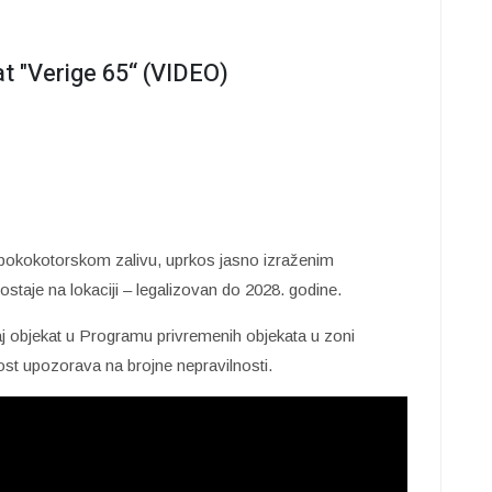
t "Verige 65“ (VIDEO)
u bokokotorskom zalivu, uprkos jasno izraženim
aje na lokaciji – legalizovan do 2028. godine.
aj objekat u Programu privremenih objekata u zoni
st upozorava na brojne nepravilnosti.