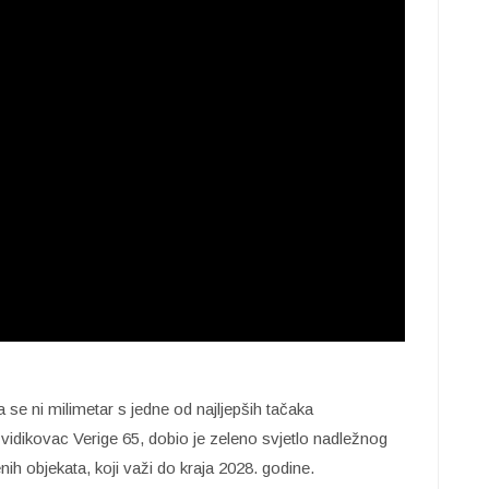
 se ni milimetar s jedne od najljepših tačaka
vidikovac Verige 65, dobio je zeleno svjetlo nadležnog
ih objekata, koji važi do kraja 2028. godine.