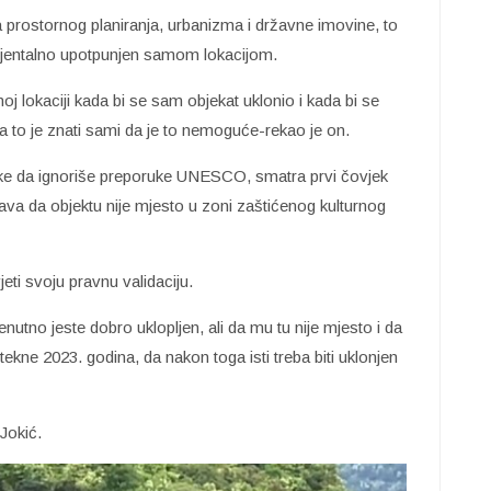
a prostornog planiranja, urbanizma i državne imovine, to
bijentalno upotpunjen samom lokacijom.
j lokaciji kada bi se sam objekat uklonio i kada bi se
d a to je znati sami da je to nemoguće-rekao je on.
dluke da ignoriše preporuke UNESCO, smatra prvi čovjek
ava da objektu nije mjesto u zoni zaštićenog kulturnog
ti svoju pravnu validaciju.
utno jeste dobro uklopljen, ali da mu tu nije mjesto i da
kne 2023. godina, da nakon toga isti treba biti uklonjen
Jokić.