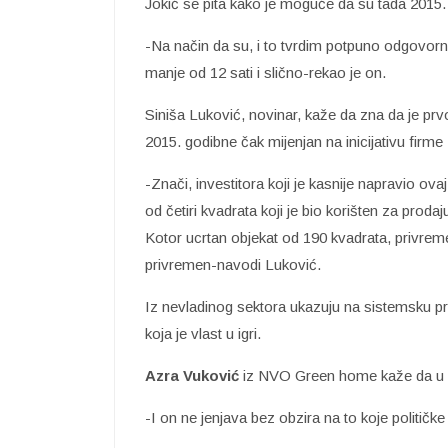
Jokić se pita kako je moguće da su tada 2015.
-Na način da su, i to tvrdim potpuno odgovorn
manje od 12 sati i slično-rekao je on.
Siniša Luković, novinar, kaže da zna da je pr
2015. godibne čak mijenjan na inicijativu firme
-Znači, investitora koji je kasnije napravio o
od četiri kvadrata koji je bio korišten za proda
Kotor ucrtan objekat od 190 kvadrata, privremen
privremen-navodi Luković.
Iz nevladinog sektora ukazuju na sistemsku pr
koja je vlast u igri.
Azra Vuković
iz NVO Green home kaže da u Cr
-I on ne jenjava bez obzira na to koje političk