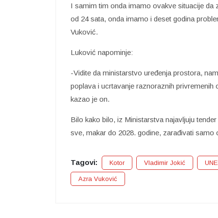
I samim tim onda imamo ovakve situacije da za 
od 24 sata, onda imamo i deset godina proble
Vuković.
Luković napominje:
-Vidite da ministarstvo uređenja prostora, nam
poplava i ucrtavanje raznoraznih privremenih o
kazao je on.
Bilo kako bilo, iz Ministarstva najavljuju tend
sve, makar do 2028. godine, zarađivati samo 
Tagovi:
Kotor
Vladimir Jokić
UN
Azra Vuković