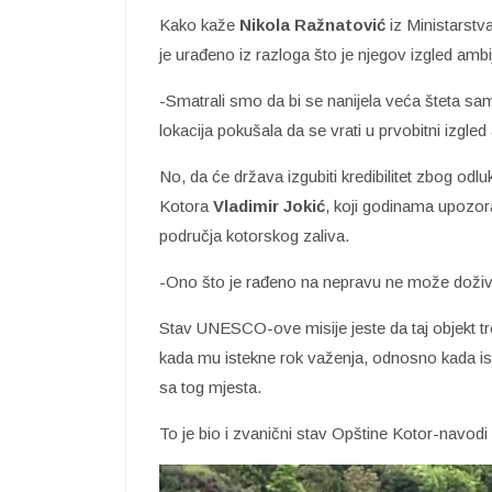
Kako kaže
Nikola Ražnatović
iz Ministarstv
je urađeno iz razloga što je njegov izgled am
-Smatrali smo da bi se nanijela veća šteta samo
lokacija pokušala da se vrati u prvobitni izgle
No, da će država izgubiti kredibilitet zbog o
Kotora
Vladimir Jokić
, koji godinama upozor
područja kotorskog zaliva.
-Ono što je rađeno na nepravu ne može doživje
Stav UNESCO-ove misije jeste da taj objekt tren
kada mu istekne rok važenja, odnosno kada iste
sa tog mjesta.
To je bio i zvanični stav Opštine Kotor-navodi 