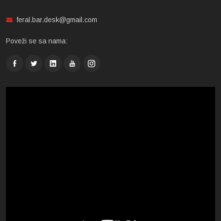
feral.bar.desk@gmail.com
Poveži se sa nama: