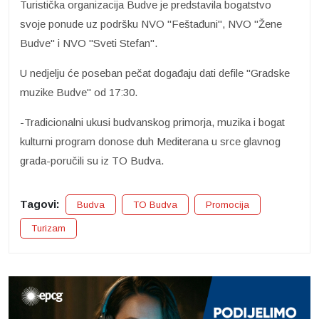
Turistička organizacija Budve je predstavila bogatstvo
svoje ponude uz podršku NVO "Feštađuni", NVO "Žene
Budve" i NVO "Sveti Stefan".
U nedjelju će poseban pečat događaju dati defile "Gradske
muzike Budve" od 17:30.
-Tradicionalni ukusi budvanskog primorja, muzika i bogat
kulturni program donose duh Mediterana u srce glavnog
grada-poručili su iz TO Budva.
Tagovi:
Budva
TO Budva
Promocija
Turizam