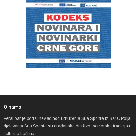
O nama
Feral.bar je portal nevladinog udruženja Sua Sponte iz Bara. Polja
djelovanja Sua Sponte su građansko društvo, pomorska tradicija i
kulturna baština.