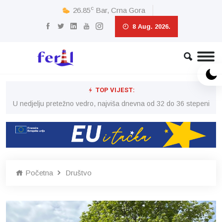
c
26.85
Bar, Crna Gora
8 Aug. 2026.
TOP VIJEST:
eni
U nedjelju pretežno vedro, najviša dnevna od 32 do 36 stepeni
U 
Početna
Društvo