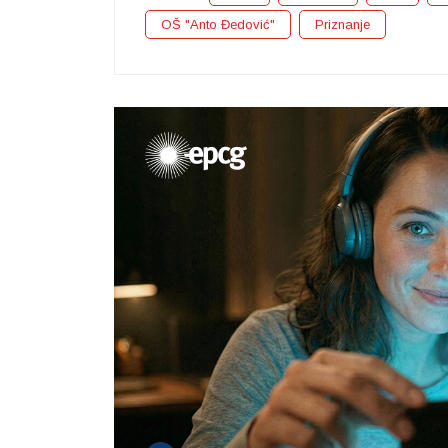
OŠ "Anto Đedović"
Priznanje