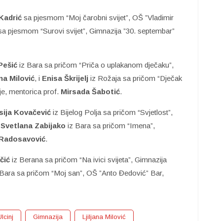
Kadrić
sa pjesmom “Moj čarobni svijet”, OŠ ”Vladimir
sa pjesmom “Surovi svijet”, Gimnazija ”30. septembar”
Pešić
iz Bara sa pričom “Priča o uplakanom dječaku”,
ana Milović
, i
Enisa Škrijelj
iz Rožaja sa pričom “Dječak
je, mentorica prof.
Mirsada Šabotić
.
ija Kovačević
iz Bijelog Polja sa pričom “Svjetlost”,
i
Svetlana Zabijako
iz Bara sa pričom “Imena”,
Radosavović
.
čić
iz Berana sa pričom “Na ivici svijeta”, Gimnazija
Bara sa pričom “Moj san”, OŠ ”Anto Đedović” Bar,
Ulcinj
Gimnazija
Ljiljana Milović