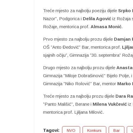
Treće mjesto za najbolju poeziju dijele
Srpko 
Nazor”, Podgorica i
Delila Agović
iz Rožaja 
Rožaje, mentorica prof.
Almasa Monić
.
Prvo mjesto za najbolju prozu dijele
Damjan 
OŠ ”Anto Đedović” Bar, mentorica prof.
Ljilj
sjajnih očiju”, Gimnazija ”30. septembra” Roža
Drugo mjesto za najbolju prozu dijele
Anastas
Gimnazija ”Miloje Dobrašinović” Bijelo Polje, 
Gimnazija ”Niko Rolović” Bar, mentor
Marko 
Treće mjesto za najbolju prozu dijele
Dara Ra
”Panto Mališić”, Berane i
Milena Vukčević
iz 
mentorica prof. Ljiljana Milović.
Tagovi:
NVO
Konkurs
Bar