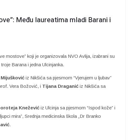
ove”: Među laureatima mladi Barani i
ve mostove” koji je organizovala NVO Avlija, izabrani su
 troje Barana i jedna Ulcinjanka.
Mijušković
iz Nikšića sa pjesmom “Vjerujem u ljubav”
prof. Vera Božović, i
Tijana Draganić
iz Nikšića sa
Doroteja Knežević
iz Ulcinja sa pjesmom “Ispod kože” i
upci mira”, Srednja medicinska škola „Dr Branko
šavić
.