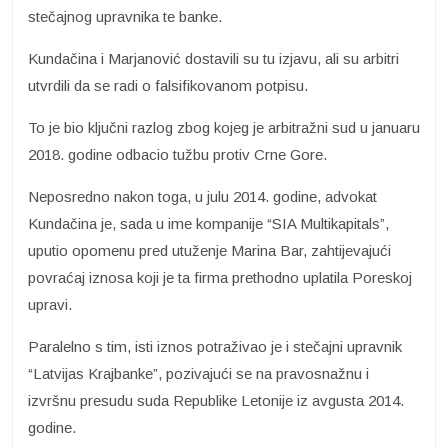
stečajnog upravnika te banke.
Kundačina i Marjanović dostavili su tu izjavu, ali su arbitri
utvrdili da se radi o falsifikovanom potpisu.
To je bio ključni razlog zbog kojeg je arbitražni sud u januaru
2018. godine odbacio tužbu protiv Crne Gore.
Neposredno nakon toga, u julu 2014. godine, advokat
Kundačina je, sada u ime kompanije “SIA Multikapitals”,
uputio opomenu pred utuženje Marina Bar, zahtijevajući
povraćaj iznosa koji je ta firma prethodno uplatila Poreskoj
upravi.
Paralelno s tim, isti iznos potraživao je i stečajni upravnik
“Latvijas Krajbanke”, pozivajući se na pravosnažnu i
izvršnu presudu suda Republike Letonije iz avgusta 2014.
godine.