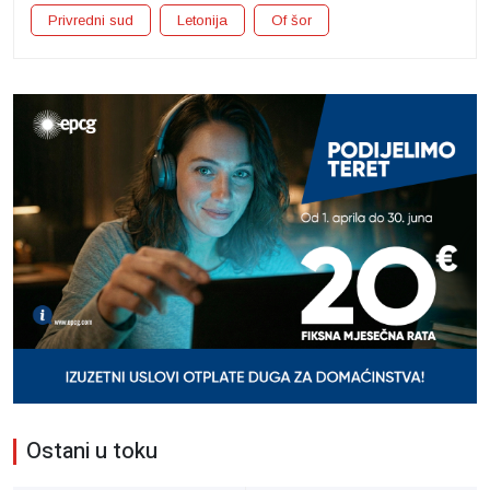
Privredni sud
Letonija
Of šor
Ostani u toku