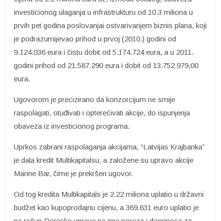
investicionog ulaganja u infrastrukturu od 10.3 miliona u
prvih pet godina poslovanjai ostvarivanjem biznis plana, koji
je podrazumijevao prihod u prvoj (2010.) godini od
9.124.036 eura i čistu dobit od 5.174.724 eura, a u 2011.
godini prihod od 21.587.290 eura i dobit od 13.752.979,00
eura.
Ugovorom je precizirano da konzorcijum ne smije
raspolagati, otuđivati i opterećivati akcije, do ispunjenja
obaveza iz investicionog programa.
Uprkos zabrani raspolaganja akcijama, “Latvijas Krajbanka”
je dala kredit Multikapitalsu, a založene su upravo akcije
Marine Bar, čime je prekršen ugovor.
Od tog kredita Multikapitals je 2.22 miliona uplatio u državni
budžet kao kupoprodajnu cijenu, a 369.631 euro uplatio je
na račun Poreske uprave na ime poreza i doprinosa za