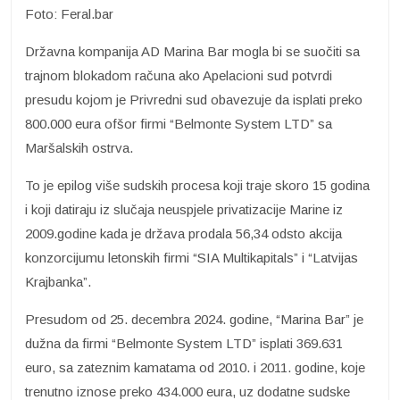
Foto: Feral.bar
Državna kompanija AD Marina Bar mogla bi se suočiti sa
trajnom blokadom računa ako Apelacioni sud potvrdi
presudu kojom je Privredni sud obavezuje da isplati preko
800.000 eura ofšor firmi “Belmonte System LTD” sa
Maršalskih ostrva.
To je epilog više sudskih procesa koji traje skoro 15 godina
i koji datiraju iz slučaja neuspjele privatizacije Marine iz
2009.godine kada je država prodala 56,34 odsto akcija
konzorcijumu letonskih firmi “SIA Multikapitals” i “Latvijas
Krajbanka”.
Presudom od 25. decembra 2024. godine, “Marina Bar” je
dužna da firmi “Belmonte System LTD” isplati 369.631
euro, sa zateznim kamatama od 2010. i 2011. godine, koje
trenutno iznose preko 434.000 eura, uz dodatne sudske