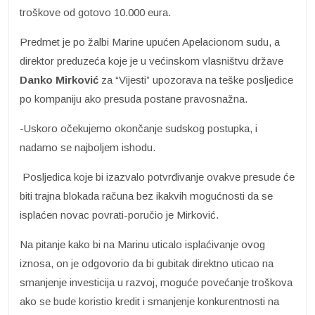
troškove od gotovo 10.000 eura.
Predmet je po žalbi Marine upućen Apelacionom sudu, a
direktor preduzeća koje je u većinskom vlasništvu države
Danko Mirković
za “Vijesti” upozorava na teške posljedice
po kompaniju ako presuda postane pravosnažna.
-Uskoro očekujemo okončanje sudskog postupka, i
nadamo se najboljem ishodu.
Posljedica koje bi izazvalo potvrđivanje ovakve presude će
biti trajna blokada računa bez ikakvih mogućnosti da se
isplaćen novac povrati-poručio je Mirković.
Na pitanje kako bi na Marinu uticalo isplaćivanje ovog
iznosa, on je odgovorio da bi gubitak direktno uticao na
smanjenje investicija u razvoj, moguće povećanje troškova
ako se bude koristio kredit i smanjenje konkurentnosti na