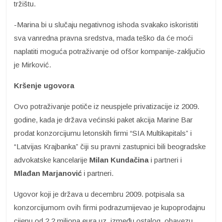
tržištu.
-Marina bi u slučaju negativnog ishoda svakako iskoristiti
sva vanredna pravna sredstva, mada teško da će moći
naplatiti moguća potraživanje od ofšor kompanije-zaključio
je Mirković.
Kršenje ugovora
Ovo potraživanje potiče iz neuspjele privatizacije iz 2009.
godine, kada je država većinski paket akcija Marine Bar
prodat konzorcijumu letonskih firmi “SIA Multikapitals” i
“Latvijas Krajbanka” čiji su pravni zastupnici bili beogradske
advokatske kancelarije
Milan Kundačina
i partneri i
Mlađan Marjanović
i partneri.
Ugovor koji je država u decembru 2009. potpisala sa
konzorcijumom ovih firmi podrazumijevao je kupoprodajnu
cijenu od 2.2 miliona eura uz, između ostalog, obavezu