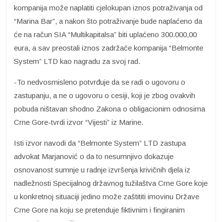
kompanija može naplatiti cjelokupan iznos potraživanja od
“Marina Bar”, a nakon što potraživanje bude naplaćeno da
će na račun SIA “Multikapitalsa” biti uplaćeno 300.000,00
eura, a sav preostali iznos zadržaće kompanija “Belmonte
System” LTD kao nagradu za svoj rad.
-To nedvosmisleno potvrđuje da se radi o ugovoru o
zastupanju, a ne o ugovoru o cesiji, koji je zbog ovakvih
pobuda ništavan shodno Zakona o obligacionim odnosima
Crne Gore-tvrdi izvor “Vijesti” iz Marine.
Isti izvor navodi da “Belmonte System” LTD zastupa
advokat Marjanović o da to nesumnjivo dokazuje
osnovanost sumnje u radnje izvršenja krivičnih djela iz
nadležnosti Specijalnog državnog tužilaštva Crne Gore koje
u konkretnoj situaciji jedino može zaštititi imovinu Države
Crne Gore na koju se pretenduje fiktivnim i fingiranim