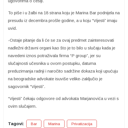
ugovorima o cesiji.
To piše i u žalbi na 18 strana koju je Marina Bar podnijela na
presudu iz decembra prošle godine, a u koju “Vijesti” imaju
uvid.
-Ostaje pitanje da li će se za ovaj predmet zainteresovati
nadležni državni organi kao što je to bilo u slučaju kada je
navedeni iznos potraživala firma “P group”, jer su
slučajnosti učesnika u ovom postupku, datuma
preduzimanja radnji i naročito sadržine dokaza koji upućuju
na beogradske advokate isuviše velike-zaključio je
sagovornik “Vijesti”.
“Vijesti” čekaju odgovore od advokata Marjanovića u vezi s
ovim slučajem.
Tagovi:
Bar
Marina
Privatizacija