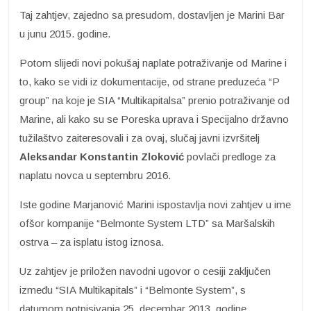
Taj zahtjev, zajedno sa presudom, dostavljen je Marini Bar
u junu 2015. godine.
Potom slijedi novi pokušaj naplate potraživanje od Marine i
to, kako se vidi iz dokumentacije, od strane preduzeća “P
group” na koje je SIA “Multikapitalsa” prenio potraživanje od
Marine, ali kako su se Poreska uprava i Specijalno državno
tužilaštvo zaiteresovali i za ovaj, slučaj javni izvršitelj
Aleksandar Konstantin Zloković
povlači predloge za
naplatu novca u septembru 2016.
Iste godine Marjanović Marini ispostavlja novi zahtjev u ime
ofšor kompanije “Belmonte System LTD” sa Maršalskih
ostrva – za isplatu istog iznosa.
Uz zahtjev je priložen navodni ugovor o cesiji zaključen
između “SIA Multikapitals” i “Belmonte System”, s
datumom potpisivanja 25. decembar 2013. godine.