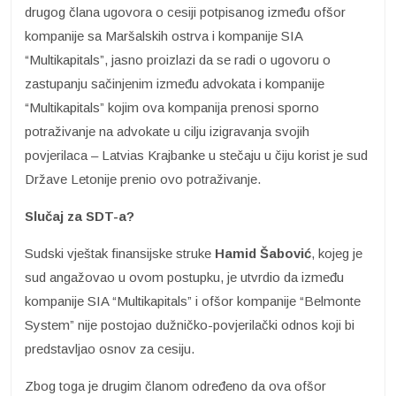
drugog člana ugovora o cesiji potpisanog između ofšor
kompanije sa Maršalskih ostrva i kompanije SIA
“Multikapitals”, jasno proizlazi da se radi o ugovoru o
zastupanju sačinjenim između advokata i kompanije
“Multikapitals” kojim ova kompanija prenosi sporno
potraživanje na advokate u cilju izigravanja svojih
povjerilaca – Latvias Krajbanke u stečaju u čiju korist je sud
Države Letonije prenio ovo potraživanje.
Slučaj za SDT-a?
Sudski vještak finansijske struke
Hamid Šabović
, kojeg je
sud angažovao u ovom postupku, je utvrdio da između
kompanije SIA “Multikapitals” i ofšor kompanije “Belmonte
System” nije postojao dužničko-povjerilački odnos koji bi
predstavljao osnov za cesiju.
Zbog toga je drugim članom određeno da ova ofšor