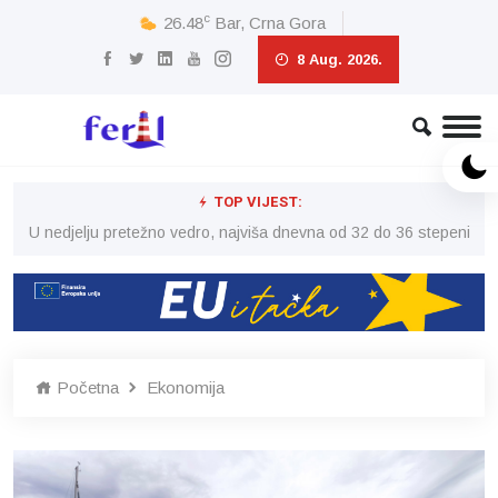
c
26.48
Bar, Crna Gora
8 Aug. 2026.
TOP VIJEST:
eni
U nedjelju pretežno vedro, najviša dnevna od 32 do 36 stepeni
U 
Početna
Ekonomija