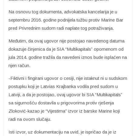
Na osnovu tog dokumenta, advokatska kancelarija je u
septembru 2016. godine podnijela tužbu protiv Marine Bar
pred Privrednim sudom radi naplate tog potraživanja.
Međutim, da ovaj ugovor nije postojao navedenog datuma
dokazuje činjenica da je SIA “Multikapitals” opomenom od
jula 2014. godine tražila da navedeni iznos bude isplaćen na
njen račun.
-Fiktivni i fingirani ugovor o cesiji, nije istaknut ni u sudskom
postupku koji je Latvias Krajbanka vodila pred sudom u
Latviji, a da je postojao, ovaj ugovor bi SIA “Multikapitals”
sa sigurnošću dostavila u prigovorima protiv rješenja
Zloković-kazao je “Vijestima” izvor iz barske Marine koji
radi na ovom slučaju.
Isti izvor, uz dokumentaciju na uvid, je ispričao da je iz