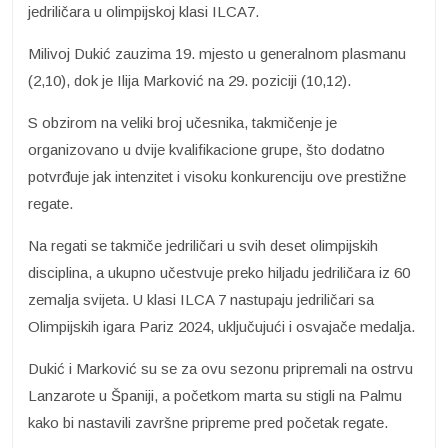
jedriličara u olimpijskoj klasi ILCA7.
Milivoj Dukić zauzima 19. mjesto u generalnom plasmanu
(2,10), dok je Ilija Marković na 29. poziciji (10,12).
S obzirom na veliki broj učesnika, takmičenje je
organizovano u dvije kvalifikacione grupe, što dodatno
potvrđuje jak intenzitet i visoku konkurenciju ove prestižne
regate.
Na regati se takmiče jedriličari u svih deset olimpijskih
disciplina, a ukupno učestvuje preko hiljadu jedriličara iz 60
zemalja svijeta. U klasi ILCA 7 nastupaju jedriličari sa
Olimpijskih igara Pariz 2024, uključujući i osvajače medalja.
Dukić i Marković su se za ovu sezonu pripremali na ostrvu
Lanzarote u Španiji, a početkom marta su stigli na Palmu
kako bi nastavili završne pripreme pred početak regate.