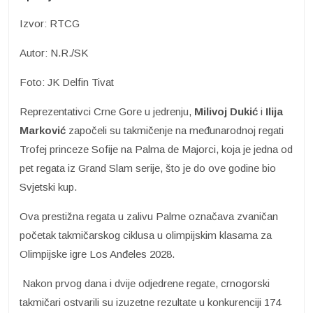
Izvor: RTCG
Autor: N.R./SK
Foto: JK Delfin Tivat
Reprezentativci Crne Gore u jedrenju,
Milivoj Dukić
i
Ilija
Marković
započeli su takmičenje na međunarodnoj regati
Trofej princeze Sofije na Palma de Majorci, koja je jedna od
pet regata iz Grand Slam serije, što je do ove godine bio
Svjetski kup.
Ova prestižna regata u zalivu Palme označava zvaničan
početak takmičarskog ciklusa u olimpijskim klasama za
Olimpijske igre Los Anđeles 2028.
Nakon prvog dana i dvije odjedrene regate, crnogorski
takmičari ostvarili su izuzetne rezultate u konkurenciji 174