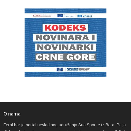
O nama
Feral.bar je portal nevladinog udruženja Sua Sponte iz Bara. Polja