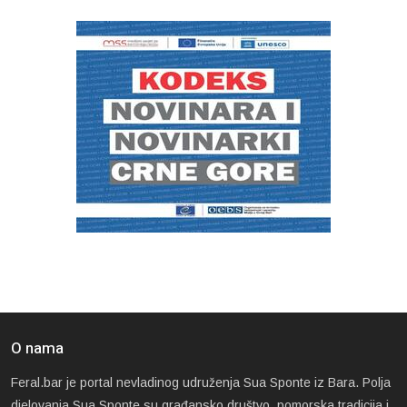
O nama
Feral.bar je portal nevladinog udruženja Sua Sponte iz Bara. Polja
djelovanja Sua Sponte su građansko društvo, pomorska tradicija i