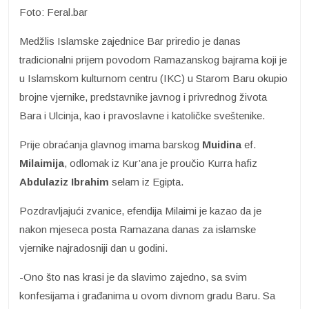
Foto: Feral.bar
Medžlis Islamske zajednice Bar priredio je danas
tradicionalni prijem povodom Ramazanskog bajrama koji je
u Islamskom kulturnom centru (IKC) u Starom Baru okupio
brojne vjernike, predstavnike javnog i privrednog života
Bara i Ulcinja, kao i pravoslavne i katoličke sveštenike.
Prije obraćanja glavnog imama barskog
Muidina
ef.
Milaimija
, odlomak iz Kur’ana je proučio Kurra hafiz
Abdulaziz Ibrahim
selam iz Egipta.
Pozdravljajući zvanice, efendija Milaimi je kazao da je
nakon mjeseca posta Ramazana danas za islamske
vjernike najradosniji dan u godini.
-Ono što nas krasi je da slavimo zajedno, sa svim
konfesijama i građanima u ovom divnom gradu Baru. Sa