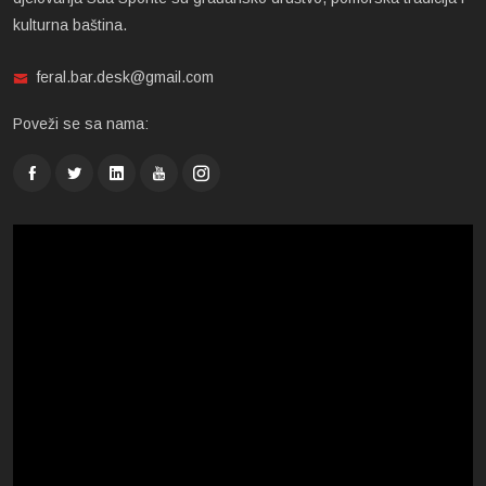
kulturna baština.
feral.bar.desk@gmail.com
Poveži se sa nama: