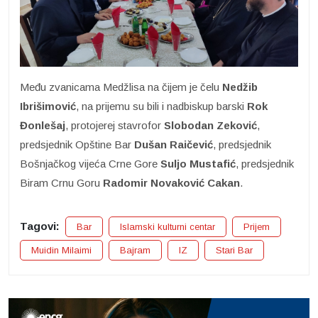
Među zvanicama Medžlisa na čijem je čelu
Nedžib
Ibrišimović
, na prijemu su bili i nadbiskup barski
Rok
Đonlešaj
, protojerej stavrofor
Slobodan Zeković
,
predsjednik Opštine Bar
Dušan Raičević
, predsjednik
Bošnjačkog vijeća Crne Gore
Suljo Mustafić
, predsjednik
Biram Crnu Goru
Radomir Novaković Cakan
.
Tagovi:
Bar
Islamski kulturni centar
Prijem
Muidin Milaimi
Bajram
IZ
Stari Bar