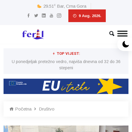
c
29.51
Bar, Crna Gora
9 Aug. 2026.
TOP VIJEST:
6
U ponedjeljak pretežno vedro, najviša dnevna od 32 do 36
stepeni
Početna
Društvo