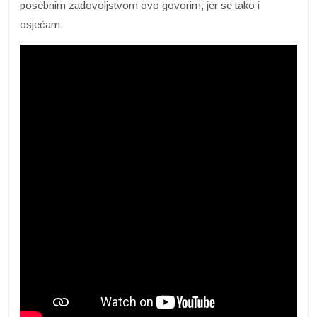
posebnim zadovoljstvom ovo govorim, jer se tako i
osjećam.