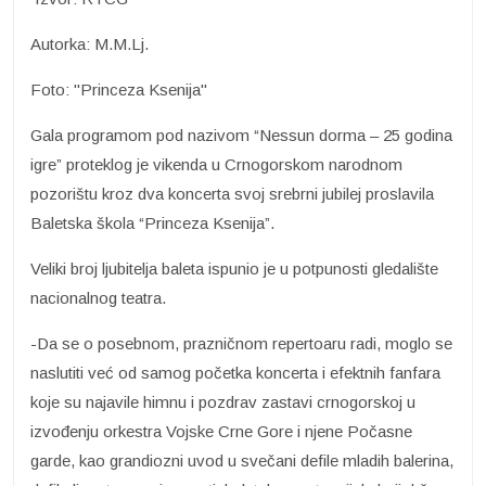
Autorka: M.M.Lj.
Foto: "Princeza Ksenija"
Gala programom pod nazivom “Nessun dorma – 25 godina
igre” proteklog je vikenda u Crnogorskom narodnom
pozorištu kroz dva koncerta svoj srebrni jubilej proslavila
Baletska škola “Princeza Ksenija”.
Veliki broj ljubitelja baleta ispunio je u potpunosti gledalište
nacionalnog teatra.
-Da se o posebnom, prazničnom repertoaru radi, moglo se
naslutiti već od samog početka koncerta i efektnih fanfara
koje su najavile himnu i pozdrav zastavi crnogorskoj u
izvođenju orkestra Vojske Crne Gore i njene Počasne
garde, kao grandiozni uvod u svečani defile mladih balerina,