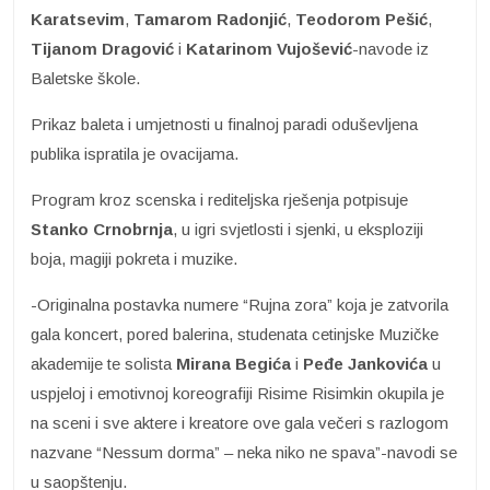
Karatsevim
,
Tamarom Radonjić
,
Teodorom
Pešić
,
Tijanom Dragović
i
Katarinom Vujošević
-navode iz
Baletske škole.
Prikaz baleta i umjetnosti u finalnoj paradi oduševljena
publika ispratila je ovacijama.
Program kroz scenska i rediteljska rješenja potpisuje
Stanko Crnobrnja
, u igri svjetlosti i sjenki, u eksploziji
boja, magiji pokreta i muzike.
-Originalna postavka numere “Rujna zora” koja je zatvorila
gala koncert, pored balerina, studenata cetinjske Muzičke
akademije te solista
Mirana Begića
i
Peđe Jankovića
u
uspjeloj i emotivnoj koreografiji Risime Risimkin okupila je
na sceni i sve aktere i kreatore ove gala večeri s razlogom
nazvane “Nessum dorma” – neka niko ne spava”-navodi se
u saopštenju.