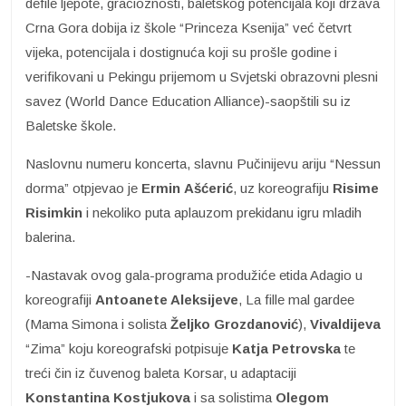
defile ljepote, gracioznosti, baletskog potencijala koji država
Crna Gora dobija iz škole “Princeza Ksenija” već četvrt
vijeka, potencijala i dostignuća koji su prošle godine i
verifikovani u Pekingu prijemom u Svjetski obrazovni plesni
savez (World Dance Education Alliance)-saopštili su iz
Baletske škole.
Naslovnu numeru koncerta, slavnu Pučinijevu ariju “Nessun
dorma” otpjevao je
Ermin
Ašćerić
, uz koreografiju
Risime
Risimkin
i nekoliko puta aplauzom prekidanu igru mladih
balerina.
-Nastavak ovog gala-programa produžiće etida Adagio u
koreografiji
Antoanete Aleksijeve
, La fille mal gardee
(Mama Simona i solista
Željko Grozdanović
),
Vivaldijeva
“Zima” koju koreografski potpisuje
Katja Petrovska
te
treći čin iz čuvenog baleta Korsar, u adaptaciji
Konstantina Kostjukova
i sa solistima
Olegom