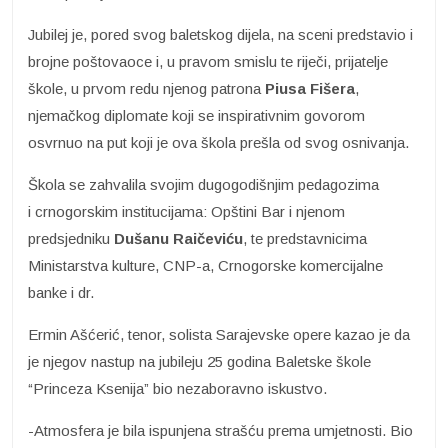
Jubilej je, pored svog baletskog dijela, na sceni predstavio i
brojne poštovaoce i, u pravom smislu te riječi, prijatelje
škole, u prvom redu njenog patrona
Piusa Fišera
,
njemačkog diplomate koji se inspirativnim govorom
osvrnuo na put koji je ova škola prešla od svog osnivanja.
Škola se zahvalila svojim dugogodišnjim pedagozima
i crnogorskim institucijama: Opštini Bar i njenom
predsjedniku
Dušanu Raičeviću
, te predstavnicima
Ministarstva kulture, CNP-a, Crnogorske komercijalne
banke i dr.
Ermin Ašćerić, tenor, solista Sarajevske opere kazao je da
je njegov nastup na jubileju 25 godina Baletske škole
“Princeza Ksenija” bio nezaboravno iskustvo.
-Atmosfera je bila ispunjena strašću prema umjetnosti. Bio