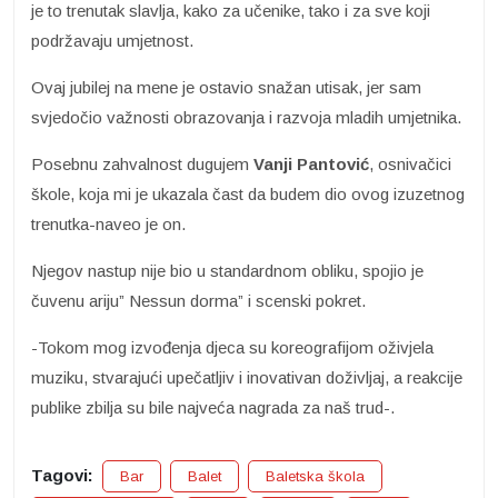
je to trenutak slavlja, kako za učenike, tako i za sve koji
podržavaju umjetnost.
Ovaj jubilej na mene je ostavio snažan utisak, jer sam
svjedočio važnosti obrazovanja i razvoja mladih umjetnika.
Posebnu zahvalnost dugujem
Vanji Pantović
, osnivačici
škole, koja mi je ukazala čast da budem dio ovog izuzetnog
trenutka-naveo je on.
Njegov nastup nije bio u standardnom obliku, spojio je
čuvenu ariju” Nessun dorma” i scenski pokret.
-Tokom mog izvođenja djeca su koreografijom oživjela
muziku, stvarajući upečatljiv i inovativan doživljaj, a reakcije
publike zbilja su bile najveća nagrada za naš trud-.
Tagovi:
Bar
Balet
Baletska škola