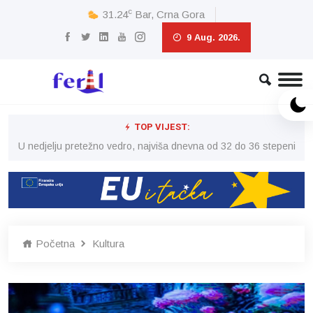
c
31.24
Bar, Crna Gora
9 Aug. 2026.
TOP VIJEST:
eni
U nedjelju pretežno vedro, najviša dnevna od 32 do 36 stepeni
U 
Početna
Kultura