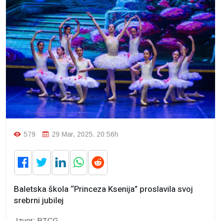
579
29 Mar, 2025. 20:56h
Baletska škola “Princeza Ksenija” proslavila svoj
srebrni jubilej
Izvor: RTCG