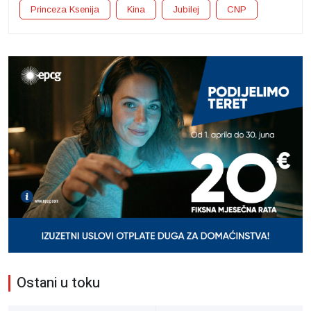
Princeza Ksenija
Kina
Jubilej
CNP
Ostani u toku