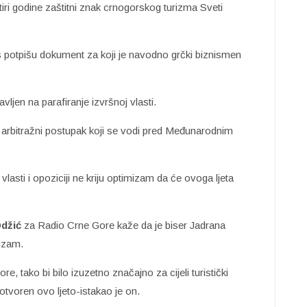
ri godine zaštitni znak crnogorskog turizma Sveti
es potpišu dokument za koji je navodno grčki biznismen
avljen na parafiranje izvršnoj vlasti.
 arbitražni postupak koji se vodi pred Međunarodnim
u vlasti i opoziciji ne kriju optimizam da će ovoga ljeta
džić
za Radio Crne Gore kaže da je biser Jadrana
rizam.
e, tako bi bilo izuzetno značajno za cijeli turistički
tvoren ovo ljeto-istakao je on.