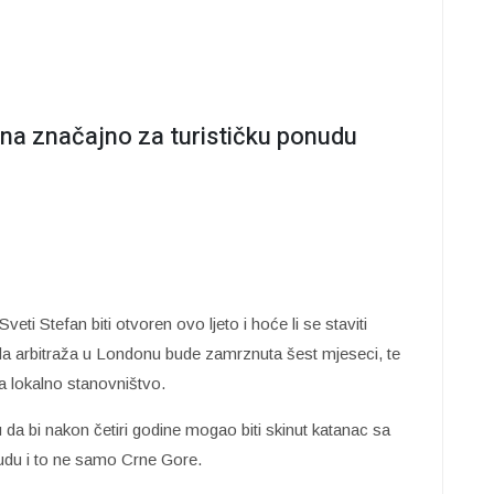
ana značajno za turističku ponudu
eti Stefan biti otvoren ovo ljeto i hoće li se staviti
da arbitraža u Londonu bude zamrznuta šest mjeseci, te
a lokalno stanovništvo.
vu da bi nakon četiri godine mogao biti skinut katanac sa
nudu i to ne samo Crne Gore.