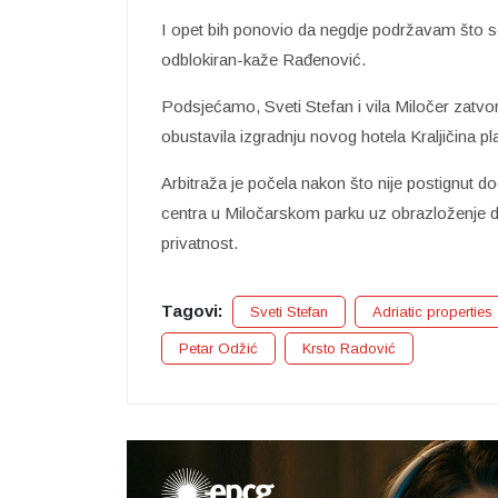
I opet bih ponovio da negdje podržavam što se
odblokiran-kaže Rađenović.
Podsjećamo, Sveti Stefan i vila Miločer zatvo
obustavila izgradnju novog hotela Kraljičina pl
Arbitraža je počela nakon što nije postignut d
centra u Miločarskom parku uz obrazloženje d
privatnost.
Tagovi:
Sveti Stefan
Adriatic properties
Petar Odžić
Krsto Radović