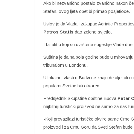
Ako bi nezvanično postalo zvanično nakon četi
Stefan, ovog ljeta opet bi primao posjetioce.
Uslov je da Vlada i zakupac Adriatic Properti
Petros Statis
dao zeleno svjetlo.
I taj akt u koji su uvrštene sugestije Vlade dost
Suština je da na pola godine bude u mirovanju
tribunalom u Londonu.
U lokalnoj vlasti u Budvi ne znaju detalje, ali i 
popularni Svetac biti otvoren.
Predsjednik Skupštine opštine Budva
Petar O
najbitniji turistički proizvod ne samo za naš tu
-Koji prevazilazi turističke okvire same Crne Gor
proizvod i za Crnu Goru da Sveti Stefan bude o