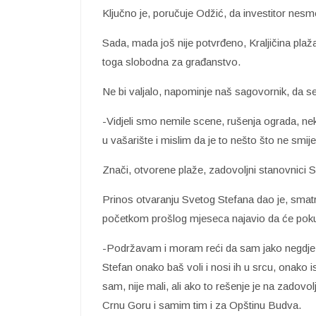
Ključno je, poručuje Odžić, da investitor nesm
Sada, mada još nije potvrđeno, Kraljičina plaž
toga slobodna za građanstvo.
Ne bi valjalo, napominje naš sagovornik, da s
-Vidjeli smo nemile scene, rušenja ograda, nek
u vašarište i mislim da je to nešto što ne smij
Znači, otvorene plaže, zadovoljni stanovnici 
Prinos otvaranju Svetog Stefana dao je, sma
početkom prošlog mjeseca najavio da će poku
-Podržavam i moram reći da sam jako negdje 
Stefan onako baš voli i nosi ih u srcu, onako i
sam, nije mali, ali ako to rešenje je na zadov
Crnu Goru i samim tim i za Opštinu Budva.