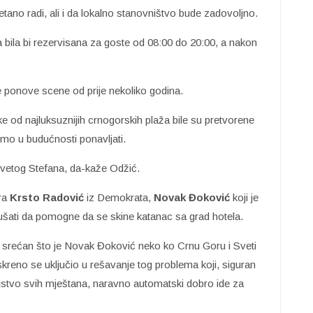
etano radi, ali i da lokalno stanovništvo bude zadovoljno.
a bila bi rezervisana za goste od 08:00 do 20:00, a nakon
e ponove scene od prije nekoliko godina.
e od najluksuznijih crnogorskih plaža bile su pretvorene
emo u budućnosti ponavljati.
Svetog Stefana, da-kaže Odžić.
tra
Krsto Radović
iz Demokrata,
Novak Đoković
koji je
šati da pomogne da se skine katanac sa grad hotela.
srećan što je Novak Đoković neko ko Crnu Goru i Sveti
skreno se uključio u rešavanje tog problema koji, siguran
oljstvo svih mještana, naravno automatski dobro ide za