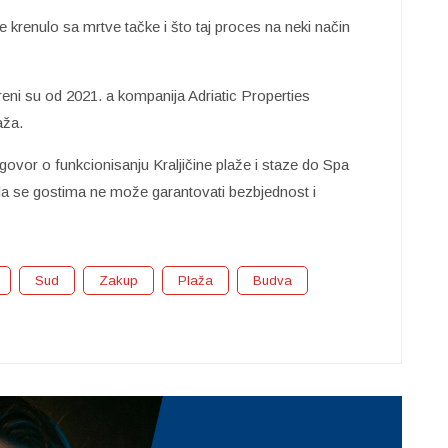
 krenulo sa mrtve tačke i što taj proces na neki način
reni su od 2021. a kompanija Adriatic Properties
aža.
ogovor o funkcionisanju Kraljičine plaže i staze do Spa
a se gostima ne može garantovati bezbjednost i
Sud
Zakup
Plaža
Budva