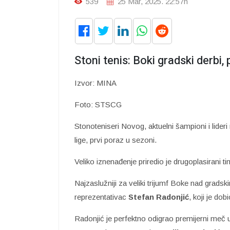
539
25 Mar, 2025. 22:57h
Stoni tenis: Boki gradski derbi
Izvor: MINA
Foto: STSCG
Stonoteniseri Novog, aktuelni šampioni i lider
lige, prvi poraz u sezoni.
Veliko iznenađenje priredio je drugoplasirani ti
Najzaslužniji za veliki trijumf Boke nad gradsk
reprezentativac
Stefan Radonjić
, koji je dob
Radonjić je perfektno odigrao premijerni meč 