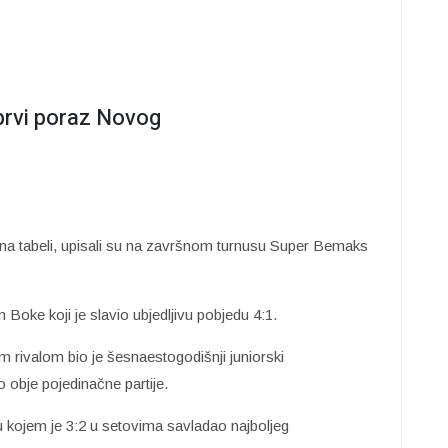
, prvi poraz Novog
i na tabeli, upisali su na završnom turnusu Super Bemaks
m Boke koji je slavio ubjedljivu pobjedu 4:1.
im rivalom bio je šesnaestogodišnji juniorski
io obje pojedinačne partije.
u kojem je 3:2 u setovima savladao najboljeg