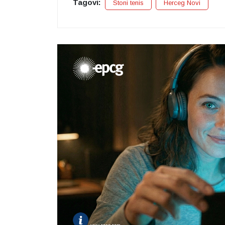
Tagovi:
Stoni tenis
Herceg Novi