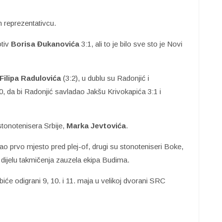
 reprezentativcu.
tiv
Borisa Đukanovića
3:1, ali to je bilo sve sto je Novi
Filipa Radulovića
(3:2), u dublu su Radonjić i
0, da bi Radonjić savladao Jakšu Krivokapića 3:1 i
stonotenisera Srbije,
Marka Jevtovića
.
vao prvo mjesto pred plej-of, drugi su stonoteniseri Boke,
m dijelu takmičenja zauzela ekipa Budima.
biće odigrani 9, 10. i 11. maja u velikoj dvorani SRC