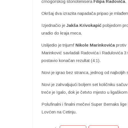
crnogorskog stonotenisera
Filipa Radovića
.
Okršaj dva izrazita napadača pripao je mlađem
Izjednačio je
Jakša Krivokapić
pobjedom pro
uradio do kraja meca.
Uslijedio je trijumf
Nikole Marinkovića
protiv
Marinković savladali Radovića i Radulovića 3:
postavio konačan rezultat (4:1).
Novi je igrao bez stranca, jednog od najboljih 
Novi je zahvaljujući boljem set količniku saču
treće je Igalo, dok je četvto mjesto u ligaško
Polufinalni i finalni mečevi Super Bemaks lige 
Lovćen na Cetinju.