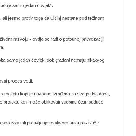
dlučuje samo jedan čovjek”.
a, ali jesmo protiv toga da Ulcinj nestane pod težinom
drživom razvoju - ovdje se radi o potpunoj privatizaciji
re.
e pita samo jedan čovjek, dok građani nemaju nikakvog
ovaj proces vodi.
io maketu koja je navodno izrađena za svega dva dana,
o projektu koji može oblikovati sudbinu četiri buduće
asno iskazali protivljenje ovakvom pristupu- ističe