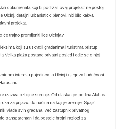
ih dokumenata koji bi podržali ovaj projekat: ne postoji
Ulcinj, detaljni urbanistički planovi, niti bilo kakva
glavni projekat.
e trajno promijeniti lice Ulcinja?
sima koji su uskratili građanima i turistima pristup
la Velika plaža postane privatni posjed i gdje se o njoj
rivatnom interesu pojedinca, a Ulcinj i njegova budućnost
 Harasani.
re izaziva ozbiljne sumnje. Od ulaska gospodina Alabara
oka za prijavu, do načina na koji je premijer Spajić
dnik Vlade svih građana, već zastupnik privatnog
bio transparentan i da postoje brojni razlozi za