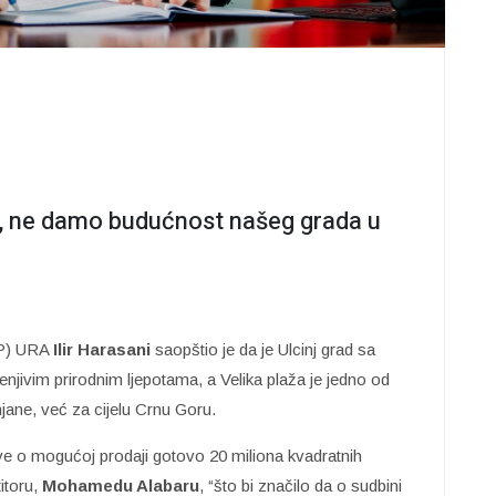
ju, ne damo budućnost našeg grada u
GP) URA
Ilir Harasani
saopštio je da je Ulcinj grad sa
njivim prirodnim ljepotama, a Velika plaža je jedno od
injane, već za cijelu Crnu Goru.
ve o mogućoj prodaji gotovo 20 miliona kvadratnih
itoru,
Mohamedu Alabaru
, “što bi značilo da o sudbini