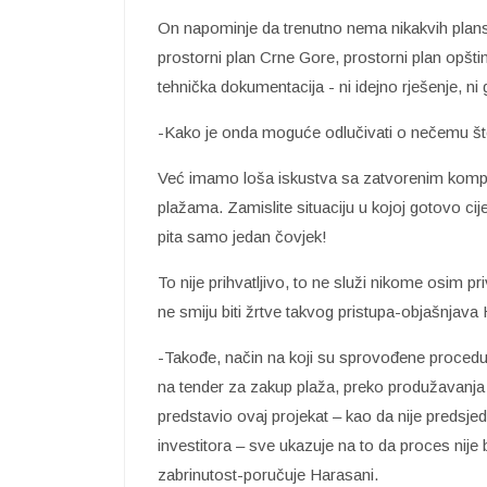
On napominje da trenutno nema nikakvih plansk
prostorni plan Crne Gore, prostorni plan opštine 
tehnička dokumentacija - ni idejno rješenje, ni 
-Kako je onda moguće odlučivati o nečemu što ć
Već imamo loša iskustva sa zatvorenim komplek
plažama. Zamislite situaciju u kojoj gotovo cije
pita samo jedan čovjek!
To nije prihvatljivo, to ne služi nikome osim p
ne smiju biti žrtve takvog pristupa-objašnjava
-Takođe, način na koji su sprovođene procedu
na tender za zakup plaža, preko produžavanja r
predstavio ovaj projekat – kao da nije predsje
investitora – sve ukazuje na to da proces nije 
zabrinutost-poručuje Harasani.