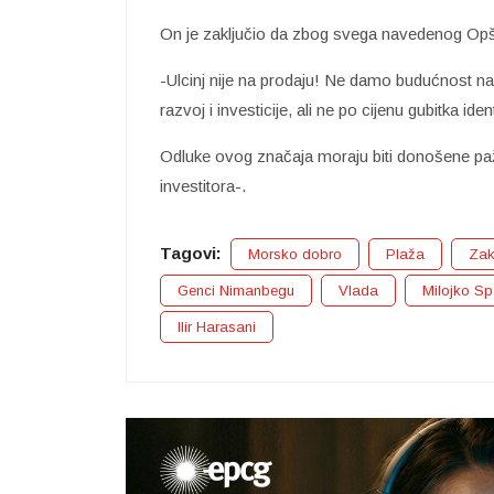
On je zaključio da zbog svega navedenog Opšt
-Ulcinj nije na prodaju! Ne damo budućnost n
razvoj i investicije, ali ne po cijenu gubitka iden
Odluke ovog značaja moraju biti donošene pažlj
investitora-.
Tagovi:
Morsko dobro
Plaža
Zak
Genci Nimanbegu
Vlada
Milojko Sp
Ilir Harasani