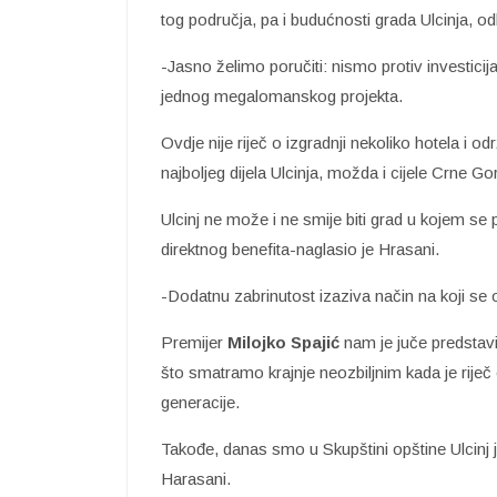
tog područja, pa i budućnosti grada Ulcinja, o
-Jasno želimo poručiti: nismo protiv investicij
jednog megalomanskog projekta.
Ovdje nije riječ o izgradnji nekoliko hotela i o
najboljeg dijela Ulcinja, možda i cijele Crne Go
Ulcinj ne može i ne smije biti grad u kojem s
direktnog benefita-naglasio je Hrasani.
-Dodatnu zabrinutost izaziva način na koji se 
Premijer
Milojko Spajić
nam je juče predstav
što smatramo krajnje neozbiljnim kada je riječ 
generacije.
Takođe, danas smo u Skupštini opštine Ulcinj j
Harasani.