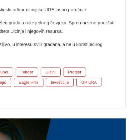
inski odbor ulcinjske URE jasno poručuje:
ašeg grada u ruke jednog čovjeka. Spremni smo podržati
titeta Ulcinja i njegovih resursa.
ivo, u interesu svih građana, a ne u korist jednog
upci
Tender
Ulcinj
Protest
ajić
Eagle Hills
Investicije
GP URA