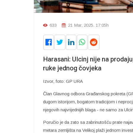
633
21 Mar, 2025. 17:05h
Harasani: Ulcinj nije na proda
ruke jednog čovjeka
Izvor, foto: GP URA
Član Glavnog odbora Građanskog pokreta (
dugom istorijom, bogatom tradicijom i neprocje
njegovih najvrijednijih blaga - ne samo za Ulc
Poručio je da zato sa zabrinutošću prate naja
metara zemljišta na Velikoj plaži jednom invest