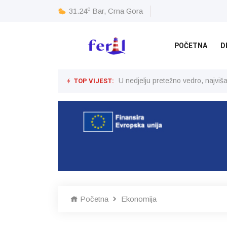
c
31.24
Bar, Crna Gora
POČETNA
D
TOP VIJEST:
U nedjelju pretežno vedro, najvi
Početna
Ekonomija