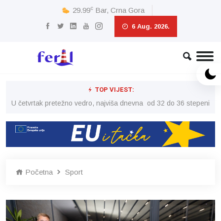
c
29.99
Bar, Crna Gora
6 Aug. 2026.
TOP VIJEST:
peni
U četvrtak pretežno vedro, najviša dnevna od 32 do 36 stepeni
U č
Početna
Sport