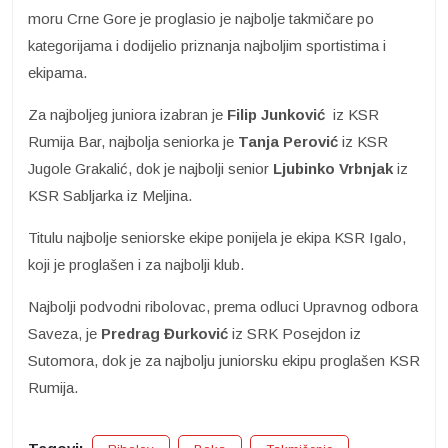
moru Crne Gore je proglasio je najbolje takmičare po
kategorijama i dodijelio priznanja najboljim sportistima i
ekipama.
Za najboljeg juniora izabran je
Filip Junković
iz KSR
Rumija Bar, najbolja seniorka je
Tanja
Perović
iz KSR
Jugole Grakalić, dok je najbolji senior
Ljubinko Vrbnjak
iz
KSR Sabljarka iz Meljina.
Titulu najbolje seniorske ekipe ponijela je ekipa KSR Igalo,
koji je proglašen i za najbolji klub.
Najbolji podvodni ribolovac, prema odluci Upravnog odbora
Saveza, je
Predrag
Đurković
iz SRK Posejdon iz
Sutomora, dok je za najbolju juniorsku ekipu proglašen KSR
Rumija.