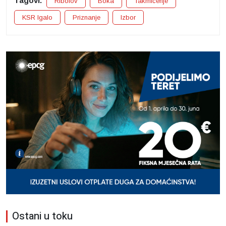
Tagovi:
Ribolov
Boka
Takmičenje
KSR Igalo
Priznanje
Izbor
Ostani u toku