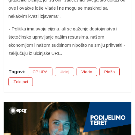
ove i ovakve loše Vlade i ne mogu se maskirati sa
nekakvim kvazi izjavama".
- Politika ima svoju cijenu, ali se gaženje dostojanstva i
štetočinsko upravljanje našim resursima, našom
ekonomijom i našom sudbinom nipošto ne smiju prihvatiti -
zaključuju iz ulcinjske URE.
Tagovi:
GP URA
Ulcinj
Vlada
Plaža
Zakupci