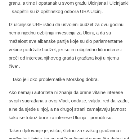
granu, a time i opstanak u svom gradu Ulcinjana i Ulcinjanki
- saopštili su iz opštinskog odbora URA Ulcinj.
Iz ulcinjske URE ističu da usvojeni budžet za ovu godinu
nema nijednu ozbiljniju investiciju za Ulcinj, a da su
“nažalost sve albanske partije koje su dio parlamentarne
većine podržale budžet, jer su im očigledno lični interesi
preči od interesa njihovog grada i građana koji u njemu
žive”.
- Tako je i oko problematike Morskog dobra.
Ako nemaju autoriteta ni znanja da brane vitalne interese
svojih sugrađana u ovoj Vladi, onda je, valjda, red da izađu,
a ne da sjede u njoj, a na drugoj strani zamajavaju javnost
kako se tobož bore za interese Ulcinja - poručili su.
Takvo djelovanje je, ističu, štetno za svakog građanina i
građanku Ulcinja, jer su oni "saučesnici svega što dolazi od