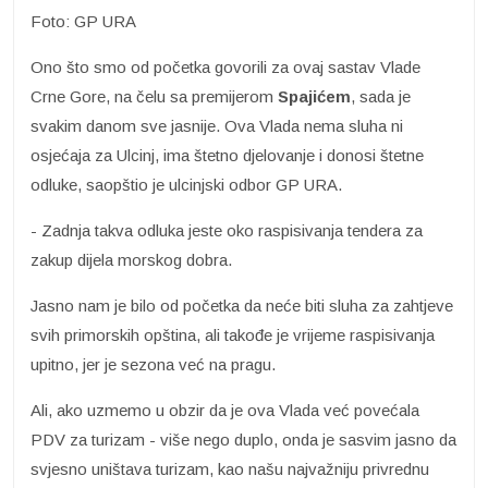
Foto: GP URA
Ono što smo od početka govorili za ovaj sastav Vlade
Crne Gore, na čelu sa premijerom
Spajićem
, sada je
svakim danom sve jasnije. Ova Vlada nema sluha ni
osjećaja za Ulcinj, ima štetno djelovanje i donosi štetne
odluke, saopštio je ulcinjski odbor GP URA.
- Zadnja takva odluka jeste oko raspisivanja tendera za
zakup dijela morskog dobra.
Jasno nam je bilo od početka da neće biti sluha za zahtjeve
svih primorskih opština, ali takođe je vrijeme raspisivanja
upitno, jer je sezona već na pragu.
Ali, ako uzmemo u obzir da je ova Vlada već povećala
PDV za turizam - više nego duplo, onda je sasvim jasno da
svjesno uništava turizam, kao našu najvažniju privrednu