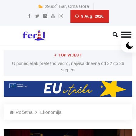
c
29.92
Bar, Crna Gora
9 Aug. 2026.
TOP VIJEST:
6
U ponedjeljak pretežno vedro, najviša dnevna od 32 do 36
stepeni
Početna
Ekonomija