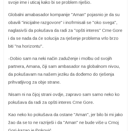
svoje ime i uticaj kako bi se problem riješio.
Globalni amabasador kompanije "Aman" pojasnio je da su
obavili "inicijalne razgovore" i inofrmisali se "oko svega",
naglasivši da pokušava da radi za "opšti interes" Crne Gore
i da se nada da će solucija za rješenje problema vrlo brzo
biti "na horizontu".
-Dobio sam na neki način zaduženje i molbu od svojih
partnera, Amana, čiji sam ambasador na globalnom nivou,
da pokušavam na našem jeziku da dođemo do rješenja
prihvatljivog za obje strane.
Nisam ni na čijoj strani ovdje, zapravo sam samo neko ko
pokušava da radi za opšti interes Crne Gore.
Kao neko ko pokušava da ostane "Aman", jer bilo bi mi jako
žao da se to ne razriješi i da "Aman" ne bude više u Crnoj
Gori-kazao je Đoković.