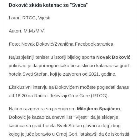
Đoković skida katanac sa "Sveca"
Izvor: RTCG, Vijesti
Autori: M.M./M.V.
Foto: Novak Đoković/Zvanična Facebook stranica
Najuspješniji teniser u istoriji bijelog sporta
Novak Đoković
pokušao je da pomogne kako bi se skinuo katanac sa grad-
hotela Sveti Stefan, koji je zatvoren od 2021. godine.
Ekskluzivni intervju sa Đokovićem možete pogledati danas
od 18:20 na Radio i Televiziji Crne Gore (RTCG).
Nakon razgovora sa premijerom
Milojkom Spajićem
,
Đoković je kazao za dnevni list "Vijesti" da je skidanje
katanca sa grad-hotela Sveti Stefan glavni razlog zbog
kojeg je juče boravio u Crnoj Gori, istakavši da će iskoristiti