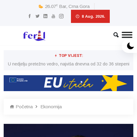
c
26.07
Bar, Crna Gora
8 Aug. 2026.
TOP VIJEST:
eni
U nedjelju pretežno vedro, najviša dnevna od 32 do 36 stepeni
U 
Početna
Ekonomija