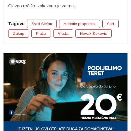
Glavno ročište zakazano je za maj.
Tagovi:
Sveti Stefan
Adriatic properties
Sud
Zakup
Plaža
Vlada
Novak Đoković