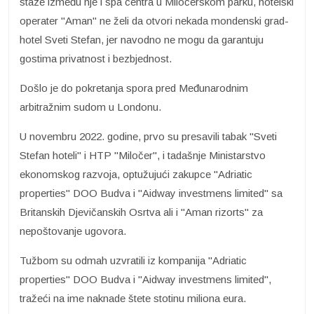
staze između nje i spa centra u Miločerskom parku, hotelski
operater "Aman" ne želi da otvori nekada mondenski grad-
hotel Sveti Stefan, jer navodno ne mogu da garantuju
gostima privatnost i bezbjednost.
Došlo je do pokretanja spora pred Međunarodnim
arbitražnim sudom u Londonu.
U novembru 2022. godine, prvo su presavili tabak "Sveti
Stefan hoteli" i HTP "Miločer", i tadašnje Ministarstvo
ekonomskog razvoja, optužujući zakupce "Adriatic
properties" DOO Budva i "Aidway investmens limited" sa
Britanskih Djevičanskih Osrtva ali i "Aman rizorts" za
nepoštovanje ugovora.
Tužbom su odmah uzvratili iz kompanija "Adriatic
properties" DOO Budva i "Aidway investmens limited",
tražeći na ime naknade štete stotinu miliona eura.