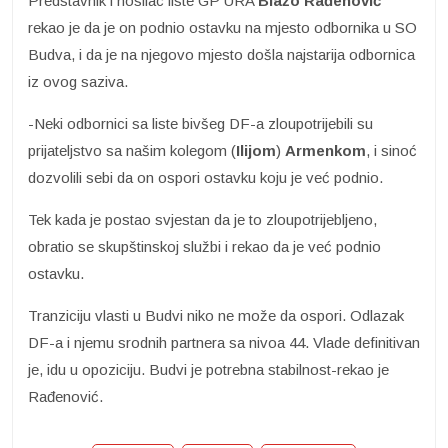
Predstavnik i nosilac liste GP URA
Blažo Rađenović
rekao je da je on podnio ostavku na mjesto odbornika u SO
Budva, i da je na njegovo mjesto došla najstarija odbornica
iz ovog saziva.
-Neki odbornici sa liste bivšeg DF-a zloupotrijebili su
prijateljstvo sa našim kolegom (
Ilijom
)
Armenkom
, i sinoć
dozvolili sebi da on ospori ostavku koju je već podnio.
Tek kada je postao svjestan da je to zloupotrijebljeno,
obratio se skupštinskoj službi i rekao da je već podnio
ostavku.
Tranziciju vlasti u Budvi niko ne može da ospori. Odlazak
DF-a i njemu srodnih partnera sa nivoa 44. Vlade definitivan
je, idu u opoziciju. Budvi je potrebna stabilnost-rekao je
Rađenović.