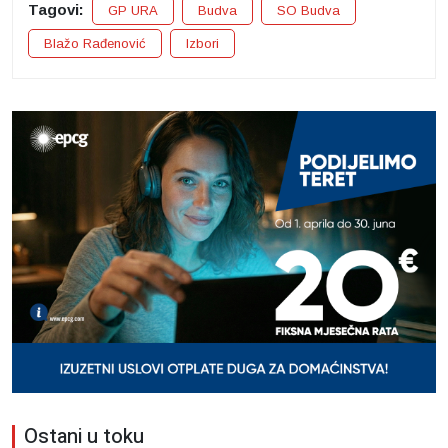
Tagovi:
GP URA
Budva
SO Budva
Blažo Rađenović
Izbori
Ostani u toku