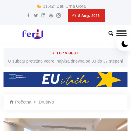
c
31.42
Bar, Crna Gora
8 Aug. 2026.
TOP VIJEST:
eni
U subotu pretežno vedro, najviša dnevna od 33 do 37 stepeni
U 
Početna
Društvo