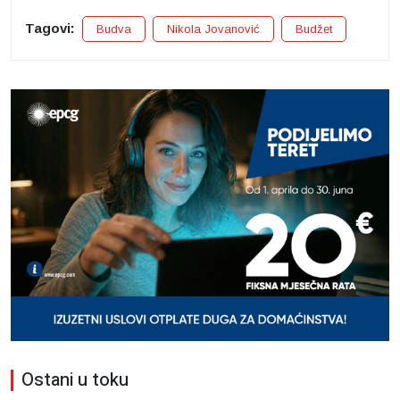
Tagovi:
Budva
Nikola Jovanović
Budžet
Ostani u toku