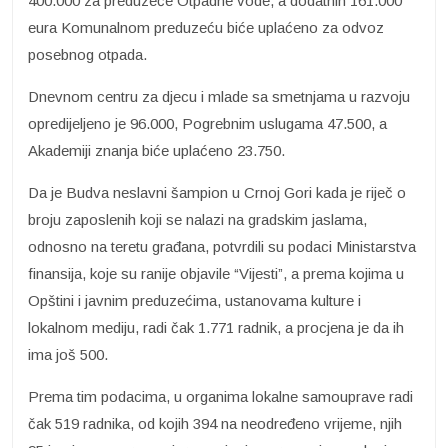
400.000 za preduzeće Otpadne vode, a dodatnih 161.000
eura Komunalnom preduzeću biće uplaćeno za odvoz
posebnog otpada.
Dnevnom centru za djecu i mlade sa smetnjama u razvoju
opredijeljeno je 96.000, Pogrebnim uslugama 47.500, a
Akademiji znanja biće uplaćeno 23.750.
Da je Budva neslavni šampion u Crnoj Gori kada je riječ o
broju zaposlenih koji se nalazi na gradskim jaslama,
odnosno na teretu građana, potvrdili su podaci Ministarstva
finansija, koje su ranije objavile “Vijesti”, a prema kojima u
Opštini i javnim preduzećima, ustanovama kulture i
lokalnom mediju, radi čak 1.771 radnik, a procjena je da ih
ima još 500.
Prema tim podacima, u organima lokalne samouprave radi
čak 519 radnika, od kojih 394 na neodređeno vrijeme, njih