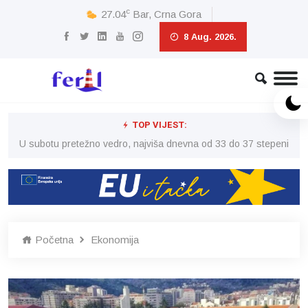
c
27.04
Bar, Crna Gora
8 Aug. 2026.
TOP VIJEST:
eni
U subotu pretežno vedro, najviša dnevna od 33 do 37 stepeni
U 
Početna
Ekonomija