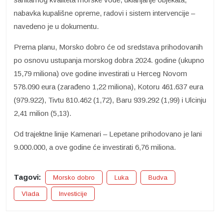
nabavka kupališne opreme, radovi i sistem intervencije –
navedeno je u dokumentu.
Prema planu, Morsko dobro će od sredstava prihodovanih
po osnovu ustupanja morskog dobra 2024. godine (ukupno
15,79 miliona) ove godine investirati u Herceg Novom
578.090 eura (zarađeno 1,22 miliona), Kotoru 461.637 eura
(979.922), Tivtu 810.462 (1,72), Baru 939.292 (1,99) i Ulcinju
2,41 milion (5,13).
Od trajektne linije Kamenari – Lepetane prihodovano je lani
9.000.000, a ove godine će investirati 6,76 miliona.
Tagovi:
Morsko dobro
Luka
Budva
Vlada
Investicije