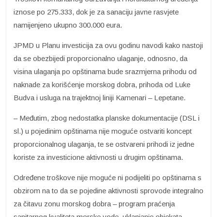
iznose po 275.333, dok je za sanaciju javne rasvjete
namijenjeno ukupno 300.000 eura.
JPMD u Planu investicija za ovu godinu navodi kako nastoji
da se obezbijedi proporcionalno ulaganje, odnosno, da
visina ulaganja po opštinama bude srazmjerna prihodu od
naknade za korišćenje morskog dobra, prihoda od Luke
Budva i usluga na trajektnoj liniji Kamenari – Lepetane.
– Međutim, zbog nedostatka planske dokumentacije (DSL i
sl.) u pojedinim opštinama nije moguće ostvariti koncept
proporcionalnog ulaganja, te se ostvareni prihodi iz jedne
koriste za investicione aktivnosti u drugim opštinama.
Određene troškove nije moguće ni podijeliti po opštinama s
obzirom na to da se pojedine aktivnosti sprovode integralno
za čitavu zonu morskog dobra – program praćenja
sanitarnog kvaliteta morske vode, uklanjanje objekata,