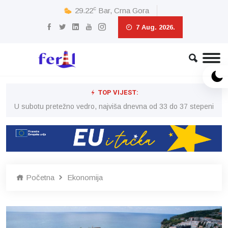
c
29.22
Bar, Crna Gora
7 Aug. 2026.
TOP VIJEST:
eni
U subotu pretežno vedro, najviša dnevna od 33 do 37 stepeni
U 
Početna
Ekonomija