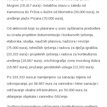
Mogren (18.417 eura) i šetališnu stazu u zaleđu od
Kamenova do Pržna u dužini od kilometra (30.000 eura), te
uređenje plaže Pizana (70.000 eura).
Od aktivnosti koje su planirane u svim opštinama predviđeni
su izrada projektne dokumentacije i konkursnih rješenja,
elaborata, studija, naučnih planova, nadzora i revizije
(75.000 eura), tehničkih rješenja i radova za dječja igrališta
(33.333 eura) i projektnih rješenja i radova za hortikulturna
uređenja (16.667 eura), ortofotografije zone morskog dobra
(16.667 eura), pružanje geodetskih usluga (13.333 eura).
Po 333.333 eura je namijenjeno za sanaciju stijena od
odronjavanja, po 66.667 eura za vanredne i hitne sanacije i
održavanje obalne infrastrukture, po 50.000 eura za
uklanjanje objekata i vanredno čišćenje.
Troškovi komunalnog održavanja i hortikulturnog uređenja