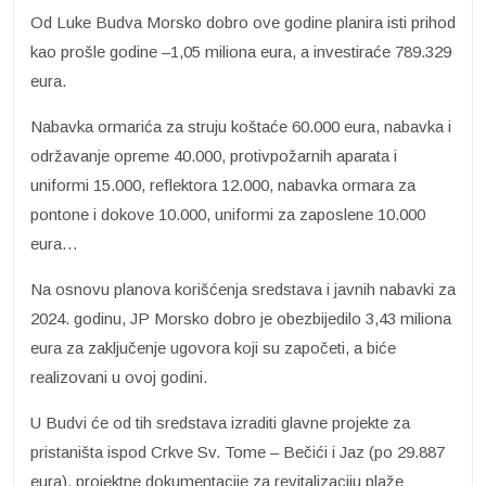
Od Luke Budva Morsko dobro ove godine planira isti prihod
kao prošle godine –1,05 miliona eura, a investiraće 789.329
eura.
Nabavka ormarića za struju koštaće 60.000 eura, nabavka i
održavanje opreme 40.000, protivpožarnih aparata i
uniformi 15.000, reflektora 12.000, nabavka ormara za
pontone i dokove 10.000, uniformi za zaposlene 10.000
eura…
Na osnovu planova korišćenja sredstava i javnih nabavki za
2024. godinu, JP Morsko dobro je obezbijedilo 3,43 miliona
eura za zaključenje ugovora koji su započeti, a biće
realizovani u ovoj godini.
U Budvi će od tih sredstava izraditi glavne projekte za
pristaništa ispod Crkve Sv. Tome – Bečići i Jaz (po 29.887
eura), projektne dokumentacije za revitalizaciju plaže