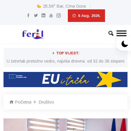
c
25.56
Bar, Crna Gora
6 Aug. 2026.
TOP VIJEST:
peni
U četvrtak pretežno vedro, najviša dnevna od 32 do 36 stepeni
U č
Početna
Društvo