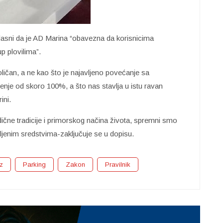
lasni da je AD Marina “obavezna da korisnicima
p plovilima”.
oličan, a ne kao što je najavljeno povećanje sa
jenje od skoro 100%, a što nas stavlja u istu ravan
ini.
čne tradicije i primorskog načina života, spremni smo
enim sredstvima-zaključuje se u dopisu.
z
Parking
Zakon
Pravilnik