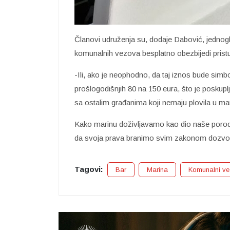
Članovi udruženja su, dodaje Dabović, jednog
komunalnih vezova besplatno obezbijedi pristu
-Ili, ako je neophodno, da taj iznos bude simb
prošlogodišnjih 80 na 150 eura, što je poskupl
sa ostalim građanima koji nemaju plovila u mar
Kako marinu doživljavamo kao dio naše porodi
da svoja prava branimo svim zakonom dozvolj
Tagovi:
Bar
Marina
Komunalni ve