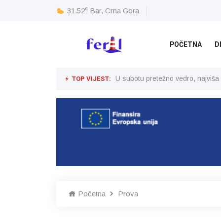
c
31.52
Bar, Crna Gora
POČETNA
D
TOP VIJEST:
U subotu pretežno vedro, najviša
Početna
Prova