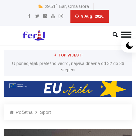
c
29.51
Bar, Crna Gora
9 Aug. 2026.
TOP VIJEST:
6
U ponedjeljak pretežno vedro, najviša dnevna od 32 do 36
stepeni
Početna
Sport