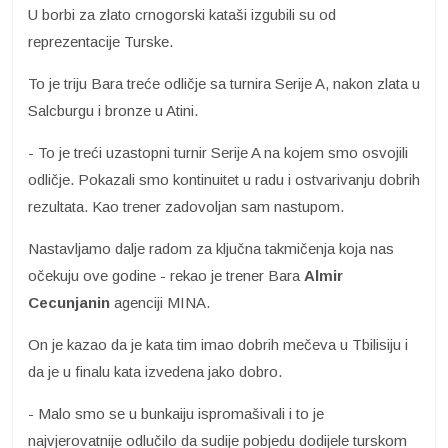
U borbi za zlato crnogorski kataši izgubili su od
reprezentacije Turske.
To je triju Bara treće odličje sa turnira Serije A, nakon zlata u
Salcburgu i bronze u Atini.
- To je treći uzastopni turnir Serije A na kojem smo osvojili
odličje. Pokazali smo kontinuitet u radu i ostvarivanju dobrih
rezultata. Kao trener zadovoljan sam nastupom.
Nastavljamo dalje radom za ključna takmičenja koja nas
očekuju ove godine - rekao je trener Bara
Almir
Cecunjanin
agenciji MINA.
On je kazao da je kata tim imao dobrih mečeva u Tbilisiju i
da je u finalu kata izvedena jako dobro.
- Malo smo se u bunkaiju ispromašivali i to je
najvjerovatnije odlučilo da sudije pobjedu dodijele turskom