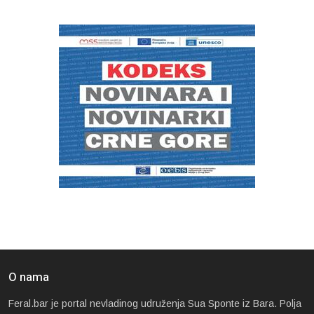
O nama
Feral.bar je portal nevladinog udruženja Sua Sponte iz Bara. Polja