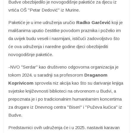
Budve obezbijedilo je novogodišnje paketiće za djecu iz
vrtića OŠ "Petar Dedović" iz Murine.
Paketiće je u ime udruženja uručio
Radko Garčević
koji je
mališanima uputio čestitke povodom praznika i poželio im
da uvijek budu veseli i nasmijani, ističući zadovoljstvo što
će ova udruženja i naredne godine djeci obezbijediti
novogodišnje paketiće.
-NVO "Serdar" kao društveno odgovorna organizacija je
tokom 2024. u saradnji sa profesorom
Draganom
Koprivicom
sprovela niz akcija kao što su darivanje knjiga
svjetske književnosti biblioteci na otvorenom u Budvi, a
prepoznata je i po tradicionalnim humanitarnim koncertima
za drugare iz Dnevnog centra "Biseri" i "Puževa kućica" iz
Budve.
Predstavnici ovih udruženja će i u 2025. nastaviti karavan