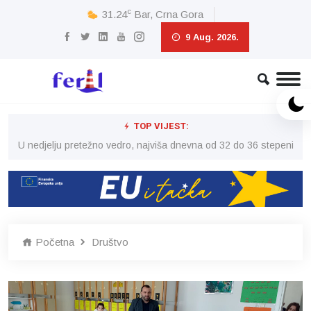
c
31.24
Bar, Crna Gora
9 Aug. 2026.
TOP VIJEST:
eni
U nedjelju pretežno vedro, najviša dnevna od 32 do 36 stepeni
U 
Početna
Društvo