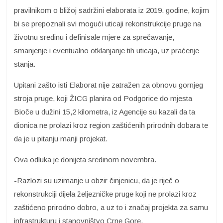
pravilnikom o bližoj sadržini elaborata iz 2019. godine, kojim
bi se prepoznali svi mogući uticaji rekonstrukcije pruge na
životnu sredinu i definisale mjere za sprečavanje,
smanjenje i eventualno otklanjanje tih uticaja, uz praćenje
stanja.
Upitani zašto isti Elaborat nije zatražen za obnovu gornjeg
stroja pruge, koji ŽICG planira od Podgorice do mjesta
Bioče u dužini 15,2 kilometra, iz Agencije su kazali da ta
dionica ne prolazi kroz region zaštićenih prirodnih dobara te
da je u pitanju manji projekat.
Ova odluka je donijeta sredinom novembra.
-Razlozi su uzimanje u obzir činjenicu, da je riječ o
rekonstrukciji dijela željezničke pruge koji ne prolazi kroz
zaštićeno prirodno dobro, a uz to i značaj projekta za samu
infrastrukturu i stanovništvo Crne Gore.