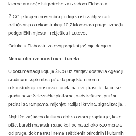
kilometara neće biti potrebe za izradom Elaborata.
ŽICG je krajem novembra podnijela isti zahtjev radi
odlučivanja o rekonstrukciji 10,7 kilometara pruge, između
podgoričkih mjesta Trebješica i Lutovo.
Odluka u Elaboratu za ovaj projekat još nije donijeta.
Nema obnove mostova i tunela
U dokumentaciji koju je ŽICG uz zahtjev dostavila Agenciji
sredinom septembra piše da projektom nema
rekonstrukcije mostova i tunela na ovoj trasi, te da će se
graditi nove željezničke platfome, nadstrešnice, pružni
prelazi sa rampama, mijenjati radijusi krivina, signalizacija...
Najbliže zaštićeno kulturno dobro ovom projektu je, kako
piše, barski manastir Ratac koji se nalazi oko 610 metara
od pruge, dok na trasi nema zaštićenih prirodnih i kulturnih