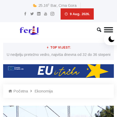
c
25.16
Bar, Crna Gora
9 Aug. 2026.
TOP VIJEST:
eni
U nedjelju pretežno vedro, najviša dnevna od 32 do 36 stepeni
U 
Početna
Ekonomija