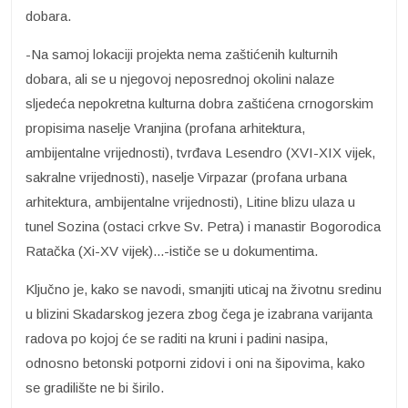
dobara.
-Na samoj lokaciji projekta nema zaštićenih kulturnih
dobara, ali se u njegovoj neposrednoj okolini nalaze
sljedeća nepokretna kulturna dobra zaštićena crnogorskim
propisima naselje Vranjina (profana arhitektura,
ambijentalne vrijednosti), tvrđava Lesendro (XVI-XIX vijek,
sakralne vrijednosti), naselje Virpazar (profana urbana
arhitektura, ambijentalne vrijednosti), Litine blizu ulaza u
tunel Sozina (ostaci crkve Sv. Petra) i manastir Bogorodica
Ratačka (Xi-XV vijek)...-ističe se u dokumentima.
Ključno je, kako se navodi, smanjiti uticaj na životnu sredinu
u blizini Skadarskog jezera zbog čega je izabrana varijanta
radova po kojoj će se raditi na kruni i padini nasipa,
odnosno betonski potporni zidovi i oni na šipovima, kako
se gradilište ne bi širilo.