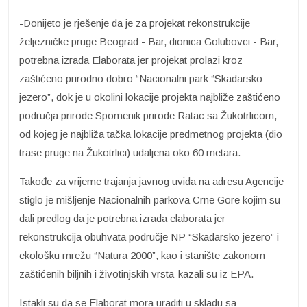
-Donijeto je rješenje da je za projekat rekonstrukcije
željezničke pruge Beograd - Bar, dionica Golubovci - Bar,
potrebna izrada Elaborata jer projekat prolazi kroz
zaštićeno prirodno dobro “Nacionalni park “Skadarsko
jezero”, dok je u okolini lokacije projekta najbliže zaštićeno
područja prirode Spomenik prirode Ratac sa Žukotrlicom,
od kojeg je najbliža tačka lokacije predmetnog projekta (dio
trase pruge na Žukotrlici) udaljena oko 60 metara.
Takođe za vrijeme trajanja javnog uvida na adresu Agencije
stiglo je mišljenje Nacionalnih parkova Crne Gore kojim su
dali predlog da je potrebna izrada elaborata jer
rekonstrukcija obuhvata područje NP “Skadarsko jezero” i
ekološku mrežu “Natura 2000”, kao i stanište zakonom
zaštićenih biljnih i životinjskih vrsta-kazali su iz EPA.
Istakli su da se Elaborat mora uraditi u skladu sa