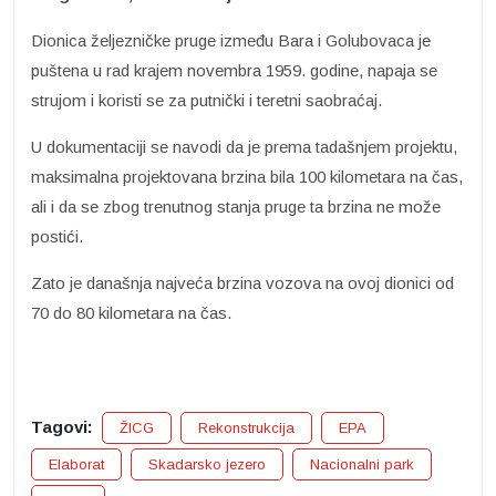
Dionica željezničke pruge između Bara i Golubovaca je
puštena u rad krajem novembra 1959. godine, napaja se
strujom i koristi se za putnički i teretni saobraćaj.
U dokumentaciji se navodi da je prema tadašnjem projektu,
maksimalna projektovana brzina bila 100 kilometara na čas,
ali i da se zbog trenutnog stanja pruge ta brzina ne može
postići.
Zato je današnja najveća brzina vozova na ovoj dionici od
70 do 80 kilometara na čas.
Tagovi:
ŽICG
Rekonstrukcija
EPA
Elaborat
Skadarsko jezero
Nacionalni park