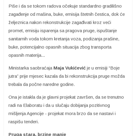
Piše i da se tokom radova očekuje standardno gradilišno
zagađenje od mašina, buke, emisija štetnih čestica, dok će
željeznica nakon rekonstrukcije zagađivati kroz veći
promet, emisiju isparenja sa pragova pruge, ispuštanje
sanitarnih voda tokom kretanja voza, podizanja prašine,
buke, potencijalno opasnih situacija zbog transporta
opasnih materija...
Ministarka saobraćaja
Maja Vukićević
je u emisiji “Boje
jutra” prije mjesec kazala da bi rekonstrukcija pruge možda
trebala da počne naredne godine.
Ona je istakla da je glavni projekat završen, da se trenutno
radi na Elaboratu i da u slučaju dobijanja pozitivnog
mišljenja Agencije - projekat mora brzo da se nastavi i
raspišu tenderi.
Pruga stara, brzine manje