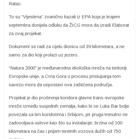
Ratac.
To su “Vijestima” zvanično kazali iz EPA koja je krajem
septembra donijela odluku da ŽICG mora da izradi Elaborat
za ovaj projekat.
Dokument se radi za cijelu dionicu od 39 kilometara, a ne
samo za dio koji prolazi uz jezero.
“Natura 2000” je međunarodna ekološka mreža na teritoriji
Evropske unije, a Crna Gora u procesu pristupanja tom
savezu mora da uspostavi ova zaštićena područja.
Projekat je dio proširenja koridora glavne trans-evropske
mreže između susjednih zemalja, kako bi se Luka Bar bolje
povezala sa tim koridorima i Srbijom, jer pruga trenutno ne
zadovoljava uslove kao što su instalacije, brzina od 100
kilometara na čas i prijem teretnih vozova dužih od 750