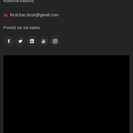
kulturna baština.
feral.bar.desk@gmail.com
Poveži se sa nama: