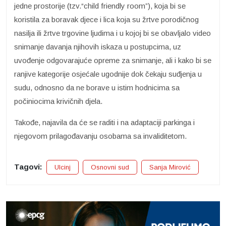
jedne prostorije (tzv.“child friendly room”), koja bi se
koristila za boravak djece i lica koja su žrtve porodičnog
nasilja ili žrtve trgovine ljudima i u kojoj bi se obavljalo video
snimanje davanja njihovih iskaza u postupcima, uz
uvođenje odgovarajuće opreme za snimanje, ali i kako bi se
ranjive kategorije osjećale ugodnije dok čekaju suđjenja u
sudu, odnosno da ne borave u istim hodnicima sa
počiniocima krivičnih djela.
Takođe, najavila da će se raditi i na adaptaciji parkinga i
njegovom prilagođavanju osobama sa invaliditetom.
Tagovi:
Ulcinj
Osnovni sud
Sanja Mirović