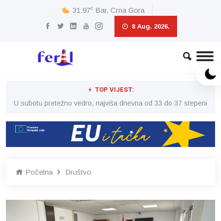
c
31.97
Bar, Crna Gora
8 Aug. 2026.
TOP VIJEST:
eni
U subotu pretežno vedro, najviša dnevna od 33 do 37 stepeni
U 
Početna
Društvo