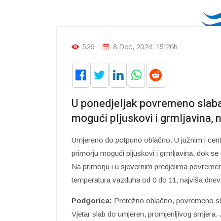
526
8 Dec, 2024. 15:26h
U ponedjeljak povremeno slaba
mogući pljuskovi i grmljavina, 
Umjereno do potpuno oblačno. U južnim i cent
primorju mogući pljuskovi i grmljavina, dok s
Na primorju i u sjevernim predjelima povremeno
temperatura vazduha od 0 do 11, najviša dnev
Podgorica:
Pretežno oblačno, povremeno sla
Vjetar slab do umjeren, promjenljivog smjera.