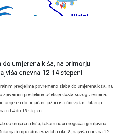
 do umjerena kiša, na primorju
najviša dnevna 12-14 stepeni
ralnim predjelima povremeno slaba do umjerena kiša, na
e u sjevernim predjelima očekuje dosta suvog vremena.
 umjeren do pojačan, južni i istočni vjetar. Jutarnja
na od 4 do 15 stepeni.
b do umjerena kiša, tokom noći moguća i grmljavina.
 Jutarnja temperatura vazduha oko 8, najviša dnevna 12