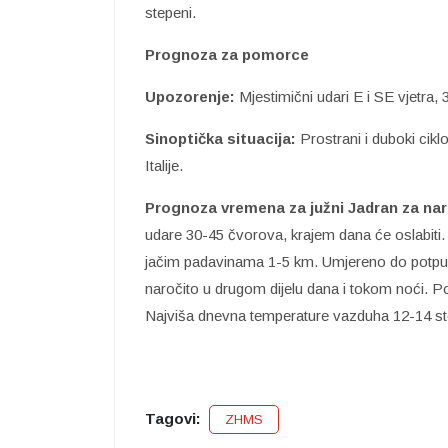
stepeni.
Prognoza za pomorce
Upozorenje:
Mjestimični udari E i SE vjetra,
Sinoptička situacija:
Prostrani i duboki cik
Italije.
Prognoza vremena za južni Jadran za nar
udare 30-45 čvorova, krajem dana će oslabiti.
jačim padavinama 1-5 km. Umjereno do potpun
naročito u drugom dijelu dana i tokom noći. 
Najviša dnevna temperature vazduha 12-14 st
Tagovi:
ZHMS