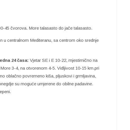
 30-45 čvorova. More talasasto do jače talasasto.
lon u centralnom Mediteranu, sa centrom oko srednje
edna 24 časa:
Vjetar SE i E 10-22, mjestimično na
 More 3-4, na otvorenom 4-5. Vidljivost 10-15 km.pri
o oblačno povremeno kiša, pljuskovi i grmljavina,
Ponegdje su moguće umjerene do obilne padavine.
epeni.