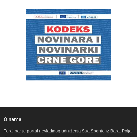
O nama
Feral.bar je portal nevladinog udruženja Sua Sponte iz Bara. Polja