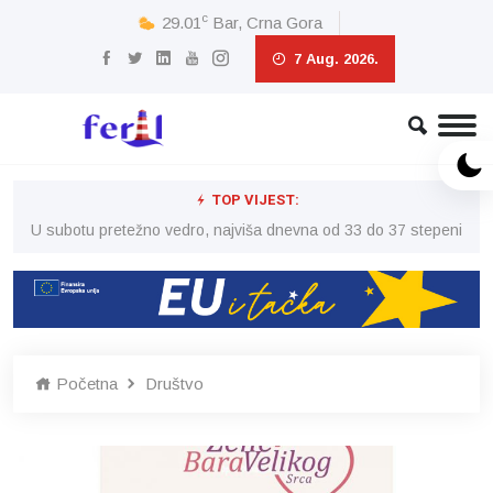
c
29.01
Bar, Crna Gora
7 Aug. 2026.
TOP VIJEST:
eni
U subotu pretežno vedro, najviša dnevna od 33 do 37 stepeni
U 
Početna
Društvo