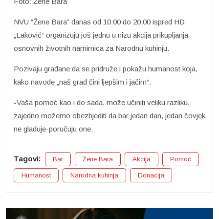
Foto: Žene Bara
NVU “Žene Bara” danas od 10:00 do 20:00 ispred HD
„Laković“ organizuju još jednu u nizu akcija prikupljanja
osnovnih životnih namirnica za Narodnu kuhinju.
Pozivaju građane da se pridruže i pokažu humanost koja,
kako navode „naš grad čini ljepšim i jačim“.
-Vaša pomoć kao i do sada, može učiniti veliku razliku,
zajedno možemo obezbjediti da bar jedan dan, jedan čovjek
ne gladuje-poručuju one.
Tagovi:
Bar
Žene Bara
Akcija
Pomoć
Humanost
Narodna kuhinja
Donacija