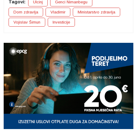
Tagovi:
Ulcinj
Genci Nimanbegu
Dom zdravlja
Vladimir
Ministarstvo zdravlja
Vojislav Šimun
Investicije