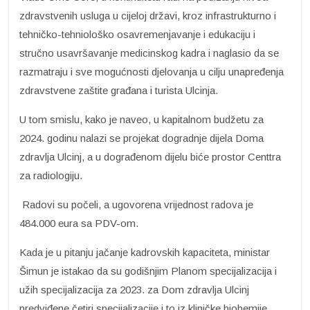
zdravstvenih usluga u cijeloj državi, kroz infrastrukturno i
tehničko-tehniološko osavremenjavanje i edukaciju i
stručno usavršavanje medicinskog kadra i naglasio da se
razmatraju i sve mogućnosti djelovanja u cilju unapređenja
zdravstvene zaštite građana i turista Ulcinja.
U tom smislu, kako je naveo, u kapitalnom budžetu za
2024. godinu nalazi se projekat dogradnje dijela Doma
zdravlja Ulcinj, a u dograđenom dijelu biće prostor Centtra
za radiologiju.
Radovi su počeli, a ugovorena vrijednost radova je
484.000 eura sa PDV-om.
Kada je u pitanju jačanje kadrovskih kapaciteta, ministar
Šimun je istakao da su godišnjim Planom specijalizacija i
užih specijalizacija za 2023. za Dom zdravlja Ulcinj
predviđene četiri specijalizacije i to iz kliničke biohemije,