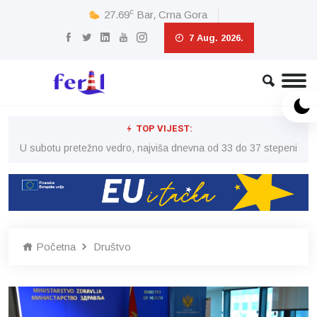
c
27.69
Bar, Crna Gora
7 Aug. 2026.
TOP VIJEST:
eni
U subotu pretežno vedro, najviša dnevna od 33 do 37 stepeni
U 
Početna
Društvo