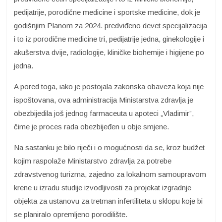
pedijatrije, porodične medicine i sportske medicine, dok je
godišnjim Planom za 2024. predviđeno devet specijalizacija
i to iz porodične medicine tri, pedijatrije jedna, ginekologije i
akušerstva dvije, radiologije, kliničke biohemije i higijene po
jedna.
A pored toga, iako je postojala zakonska obaveza koja nije
ispoštovana, ova administracija Ministarstva zdravlja je
obezbijedila još jednog farmaceuta u apoteci „Vladimir”,
čime je proces rada obezbijeđen u obje smjene.
Na sastanku je bilo riječi i o mogućnosti da se, kroz budžet
kojim raspolaže Ministarstvo zdravlja za potrebe
zdravstvenog turizma, zajedno za lokalnom samoupravom
krene u izradu studije izvodljivosti za projekat izgradnje
objekta za ustanovu za tretman infertiliteta u sklopu koje bi
se planiralo opremljeno porodilište.