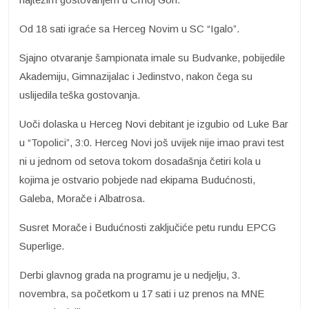
Od 18 sati igraće sa Herceg Novim u SC “Igalo”.
Sjajno otvaranje šampionata imale su Budvanke, pobijedile
Akademiju, Gimnazijalac i Jedinstvo, nakon čega su
uslijedila teška gostovanja.
Uoči dolaska u Herceg Novi debitant je izgubio od Luke Bar
u “Topolici”, 3:0. Herceg Novi još uvijek nije imao pravi test
ni u jednom od setova tokom dosadašnja četiri kola u
kojima je ostvario pobjede nad ekipama Budućnosti,
Galeba, Morače i Albatrosa.
Susret Morače i Budućnosti zaključiće petu rundu EPCG
Superlige.
Derbi glavnog grada na programu je u nedjelju, 3.
novembra, sa početkom u 17 sati i uz prenos na MNE