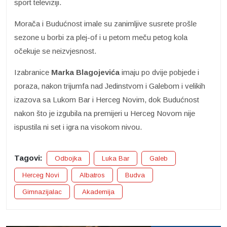
sport televiziji.
Morača i Budućnost imale su zanimljive susrete prošle
sezone u borbi za plej-of i u petom meču petog kola
očekuje se neizvjesnost.
Izabranice
Marka Blagojevića
imaju po dvije pobjede i
poraza, nakon trijumfa nad Jedinstvom i Galebom i velikih
izazova sa Lukom Bar i Herceg Novim, dok Budućnost
nakon što je izgubila na premijeri u Herceg Novom nije
ispustila ni set i igra na visokom nivou.
Tagovi:
Odbojka
Luka Bar
Galeb
Herceg Novi
Albatros
Budva
Gimnazijalac
Akademija