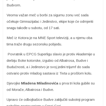
Budvom.
Veoma važan meč u borbi za sigurnu zonu već sada
očekuje Gimnazijalac i Jedinstvo, ekipe koje će odmjeriti
snagu takođe u subotu, od 17 sati.
Meč iz Kotora je na MNE Sport televiziji, a u njemu oba
tima traže drugu sezonsku pobjedu.
Povratnik u EPCG Superligu slavio je protiv Akademije u
derbiju Boke kotorske, izgubio od Albatrosa, Budve i
Budućnosti, a i Jedinstvo je svoj jedini trijumf do sada
ostvario protiv mladog sastava iz Tivta u prošlom kolu.
Djevojke
Mladena Miladinovića
u prva tri kola gubile su
od Morače, Albatrosa i Budve.
Upravo će odbojkašice Budve zaključiti subotnji program
najtežim gostovanjem u Crnoj Gori.