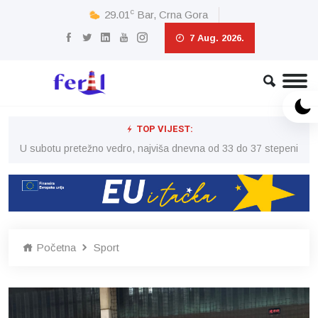
c
29.01
Bar, Crna Gora
7 Aug. 2026.
TOP VIJEST:
eni
U subotu pretežno vedro, najviša dnevna od 33 do 37 stepeni
U 
Početna
Sport