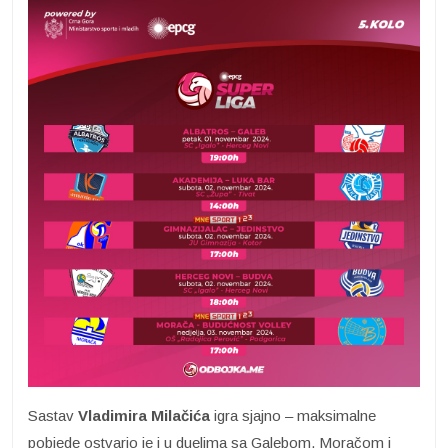
Sastav
Vladimira Milačića
igra sjajno – maksimalne
pobjede ostvario je i u duelima sa Galebom, Moračom i