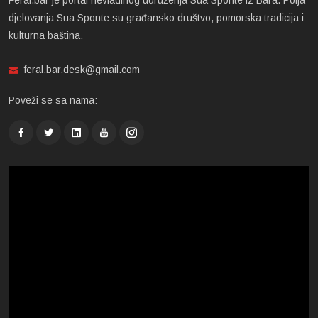
Feral.bar je portal nevladinog udruženja Sua Sponte iz Bara. Polja
djelovanja Sua Sponte su građansko društvo, pomorska tradicija i
kulturna baština.
feral.bar.desk@gmail.com
Poveži se sa nama: