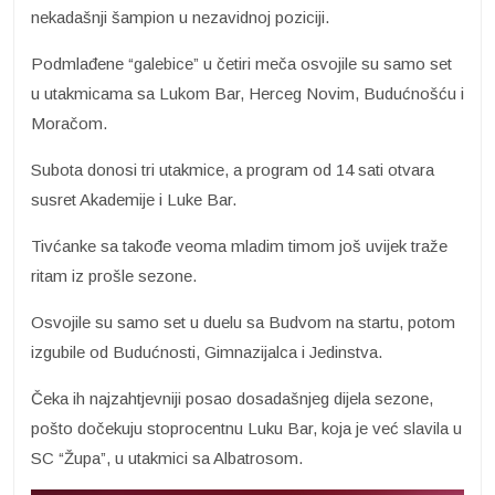
nekadašnji šampion u nezavidnoj poziciji.
Podmlađene “galebice” u četiri meča osvojile su samo set
u utakmicama sa Lukom Bar, Herceg Novim, Budućnošću i
Moračom.
Subota donosi tri utakmice, a program od 14 sati otvara
susret Akademije i Luke Bar.
Tivćanke sa takođe veoma mladim timom još uvijek traže
ritam iz prošle sezone.
Osvojile su samo set u duelu sa Budvom na startu, potom
izgubile od Budućnosti, Gimnazijalca i Jedinstva.
Čeka ih najzahtjevniji posao dosadašnjeg dijela sezone,
pošto dočekuju stoprocentnu Luku Bar, koja je već slavila u
SC “Župa”, u utakmici sa Albatrosom.