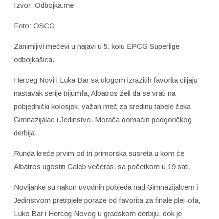
Izvor: Odbojka.me
Foto: OSCG
Zanimljivi mečevi u najavi u 5. kolu EPCG Superlige
odbojkašica.
Herceg Novi i Luka Bar sa ulogom izrazitih favorita ciljaju
nastavak serije trijumfa, Albatros želi da se vrati na
pobjednički kolosjek, važan meč za sredinu tabele čeka
Gimnazijalac i Jedinstvo, Morača domaćin podgoričkog
derbija.
Runda kreće prvim od tri primorska susreta u kom će
Albatros ugostiti Galeb večeras, sa početkom u 19 sati.
Novljanke su nakon uvodnih pobjeda nad Gimnazijalcem i
Jedinstvom pretrpjele poraze od favorita za finale plej-ofa,
Luke Bar i Herceg Novog u gradskom derbiju, dok je