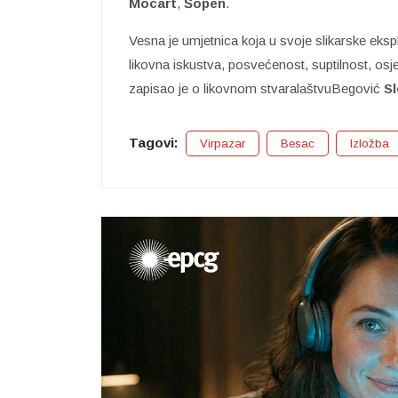
Mocart
,
Šopen
.
Vesna je umjetnica koja u svoje slikarske eksp
likovna iskustva, posvećenost, suptilnost, osje
zapisao je o likovnom stvaralaštvuBegović
Sl
Tagovi:
Virpazar
Besac
Izložba