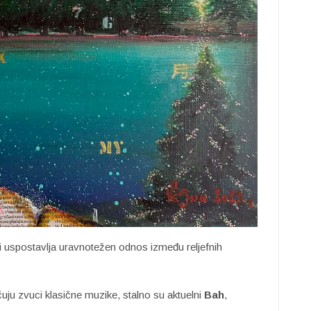
ali uspostavlja uravnotežen odnos između reljefnih
ju zvuci klasične muzike, stalno su aktuelni
Bah
,