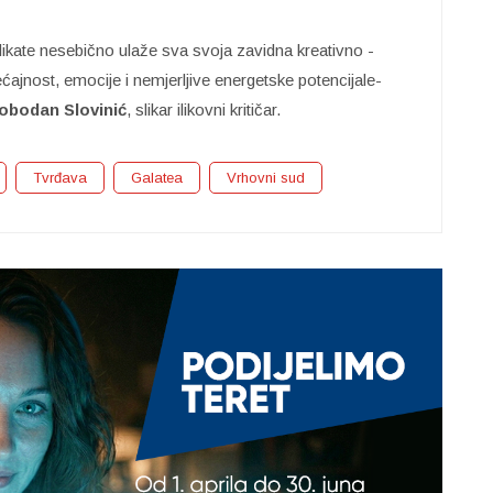
likate nesebično ulaže sva svoja zavidna kreativno -
ćajnost, emocije i nemjerljive energetske potencijale-
obodan Slovinić
, slikar ilikovni kritičar.
Tvrđava
Galatea
Vrhovni sud