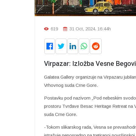
619
31 Oct, 2024. 16:44h
Virpazar: Izložba Vesne Begovi
Galatea Gallery organizuje na Virpazaru jubila
Vrhovnog suda Crne Gore.
Postavku pod nazivom „Pod nebeskim svodom”
prostoru Tvrđave Besac Heritage Retreat na 
suda Crne Gore.
-Tokom slikarskog rada, Vesna se prevashodno
istražuje neposredno na tretiranoj površinskoj 