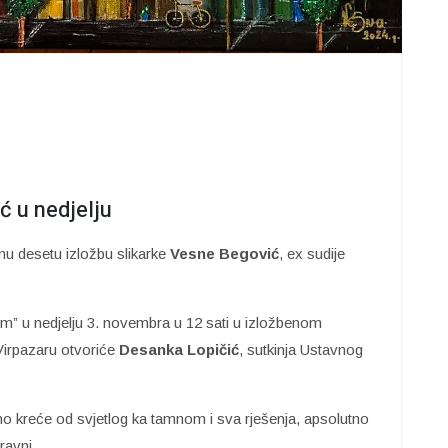
ć u nedjelju
rnu desetu izložbu slikarke
Vesne Begović
, ex sudije
 u nedjelju 3. novembra u 12 sati u izložbenom
Virpazaru otvoriće
Desanka Lopičić
, sutkinja Ustavnog
 kreće od svjetlog ka tamnom i sva rješenja, apsolutno
ravni.