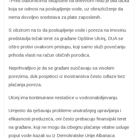
-Pred odbornicima Skupštine na dnevnom redu je bila tačka
koja se odnosi na poskupljenje vode, uz obrazloženje da
nema dovoljno sredstava za plate zaposlenih.
S obzirom na to da poskupljenje vode i poreza na imovinu
predstavlja težak teret za građane Opštine Ulcinj, DUA se
oštro protivi ovakvom pristupu, koji samo služi povećanju
prihoda vlasti na račun običnih porodica.
Neprihvatljivo je da se građani suočavaju sa visokim
porezima, dok posjetioci iz inostranstva često odlaze bez
plaćanja poreza.
Ulcinj ima kontinuirane nestašice u vodosnabdijevanju.
Umjesto da rješavaju probleme unutrašnjeg upravljanja i
efikasnosti preduzeća, oni često prebacuju finansijski teret
na građane, koji ne mogu da izbegnu plaćanje vitalne usluge
poput vode-kazali su iz Demokratske Unije Albanaca