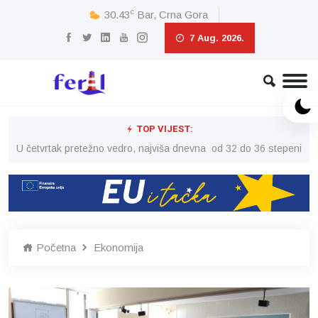
c
30.43
Bar, Crna Gora
7 Aug. 2026.
TOP VIJEST:
peni
U četvrtak pretežno vedro, najviša dnevna od 32 do 36 stepeni
U č
Početna
Ekonomija