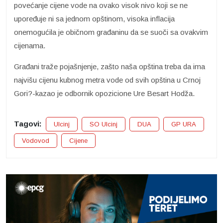
povećanje cijene vode na ovako visok nivo koji se ne
upoređuje ni sa jednom opštinom, visoka inflacija
onemogućila je običnom građaninu da se suoči sa ovakvim
cijenama.
Građani traže pojašnjenje, zašto naša opština treba da ima
najvišu cijenu kubnog metra vode od svih opština u Crnoj
Gori?-kazao je odbornik opozicione Ure Besart Hodža.
Tagovi:
Ulcinj
SO Ulcinj
DUA
GP URA
Vodovod
Cijene