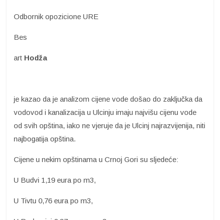
Odbornik opozicione URE
Bes
art
Hodža
je kazao da je analizom cijene vode došao do zaključka da
vodovod i kanalizacija u Ulcinju imaju najvišu cijenu vode
od svih opština, iako ne vjeruje da je Ulcinj najrazvijenija, niti
najbogatija opština.
Cijene u nekim opštinama u Crnoj Gori su sljedeće:
U Budvi 1,19 eura po m3,
U Tivtu 0,76 eura po m3,