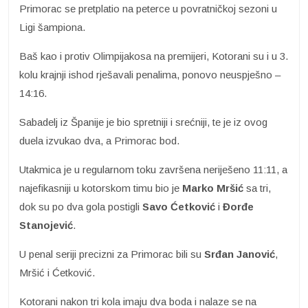
Primorac se pretplatio na peterce u povratničkoj sezoni u
Ligi šampiona.
Baš kao i protiv Olimpijakosa na premijeri, Kotorani su i u 3.
kolu krajnji ishod rješavali penalima, ponovo neuspješno –
14:16.
Sabadelj iz Španije je bio spretniji i srećniji, te je iz ovog
duela izvukao dva, a Primorac bod.
Utakmica je u regularnom toku završena neriješeno 11:11, a
najefikasniji u kotorskom timu bio je
Marko Mršić
sa tri,
dok su po dva gola postigli
Savo Ćetković
i
Đorđe
Stanojević
.
U penal seriji precizni za Primorac bili su
Srđan Janović
,
Mršić i Ćetković.
Kotorani nakon tri kola imaju dva boda i nalaze se na