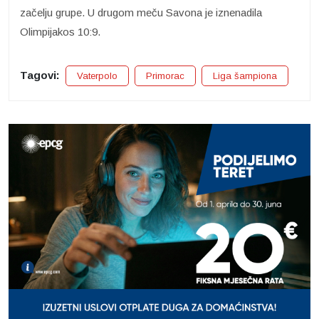
začelju grupe. U drugom meču Savona je iznenadila
Olimpijakos 10:9.
Tagovi:
Vaterpolo
Primorac
Liga šampiona