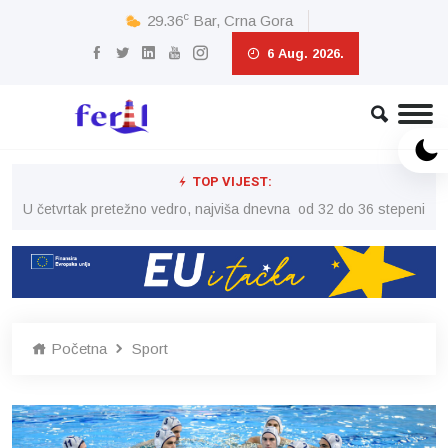
c
29.36
Bar, Crna Gora
6 Aug. 2026.
TOP VIJEST:
peni
U četvrtak pretežno vedro, najviša dnevna od 32 do 36 stepeni
U č
Početna
Sport