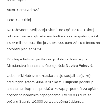
Autor: Samir Adrović
Foto: SO Ulcinj
Na redovnom zasijedanju Skupštine Opštine (SO) Ulcinj
odbornici su usvojili rebalans budžeta za ovu godinu, težak
16,46 miliona eura, što je za 150.000 eura više u odnosu na
prvobitni plan za 2024.
Predlog rebalansa prethodno je dobio zeleno svjetlo
Ministarstva finansija na čijem je čelu
Novica Vuković
.
Odbornički klub Demokratske partije socijalista (DPS),
predvođen šefom kluba
Dritonom
Lunjićem
podnio je
amandman kojim se predlaže izdvajanje pomoći za opštine
pogođene nedavnim nepogodama, i to 10.000 eura za
opštinu Šavnik i 10.000 eura za opštinu Jablanica.