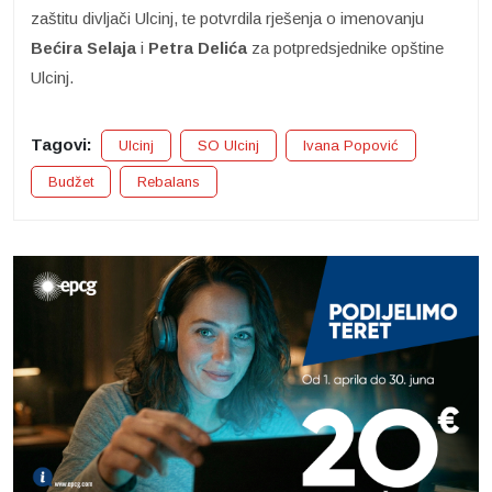
zaštitu divljači Ulcinj, te potvrdila rješenja o imenovanju
Bećira Selaja
i
Petra Delića
za potpredsjednike opštine
Ulcinj.
Tagovi:
Ulcinj
SO Ulcinj
Ivana Popović
Budžet
Rebalans