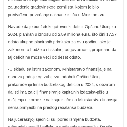
za uređenje građevinskog zemljišta, kojom je bilo
predviđeno povećanje naknade-ističu u Ministarstvu.
Navode da je budžetski gotovinski deficit Opštine Ulcinj za
2024, planiran u iznosu od 2,89 miliona eura, što čini 17,57
odsto ukupno planiranih primitaka za ovu godinu iako je
zakonom o budžetu i fiskalnoj odgovornosti, propisano da
taj deficit ne može veći od deset odsto.
-U skladu sa istim zakonom, Ministarstvo finansija je na
osnovu podnijetog zahtjeva, odobrili Opštini Ulcinj
prekoračenje limita budžetskog deficita u 2024, s obzirom
da isti ima za cilj finansiranje kapitalnih izdataka-piše u
mišljenju u kome se na kraju ističe da Ministarstvo finansija
nema primjedbi na predlog rebalansa budžeta.
Na jučerašnjoj sjednici su, pored izmjena budžeta,
odbornici usvojili i odluku o podizanju spomenika
Đerđu