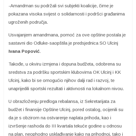
-Amandman su podržali svi subjekti koalicije, čime je
pokazana visoka svijest o solidarnosti i podršci građanima
ugroženih područja.
Usvajanjem amandmana, pomoć za ove opštine postala je
sastavni dio Odluke-saopštila je predsjednica SO Ulcinj
Ivana Popović
.
Takođe, u okviru izmjena i dopuna budžeta, odobrena su
sredstva za podršku sportskim klubovima OK Ulcinj i KK
Ulcinj, kako bi se omogućio njihov dalji rad i razvoj, te
unaprijedili sportski rezultati i aktivnosti na lokalnom nivou.
U obrazloženju predloga rebalansa, iz Sekretarijata za
budžet i finansije Opštine Ulcinj, pored ostalog, ocijenili su
da je s obzirom na ostvarenje naplata prihoda, kao i
izvršenje rashoda do III kvartala tekuće godine u odnosu
na plan, neophodno usklađivanje kako na prihodnoj, tako i