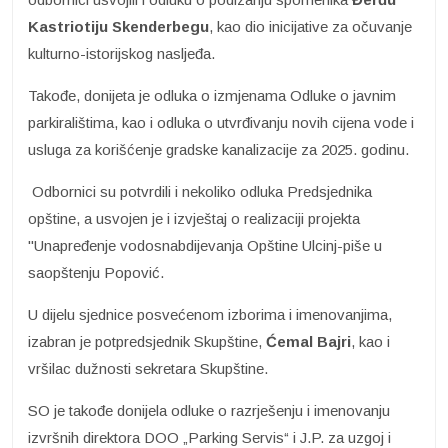
Kastriotiju Skenderbegu
, kao dio inicijative za očuvanje
kulturno-istorijskog nasljeđa.
Takođe, donijeta je odluka o izmjenama Odluke o javnim
parkiralištima, kao i odluka o utvrđivanju novih cijena vode i
usluga za korišćenje gradske kanalizacije za 2025. godinu.
Odbornici su potvrdili i nekoliko odluka Predsjednika
opštine, a usvojen je i izvještaj o realizaciji projekta
"Unapređenje vodosnabdijevanja Opštine Ulcinj-piše u
saopštenju Popović.
U dijelu sjednice posvećenom izborima i imenovanjima,
izabran je potpredsjednik Skupštine,
Ćemal Bajri
, kao i
vršilac dužnosti sekretara Skupštine.
SO je takođe donijela odluke o razrješenju i imenovanju
izvršnih direktora DOO „Parking Servis“ i J.P. za uzgoj i