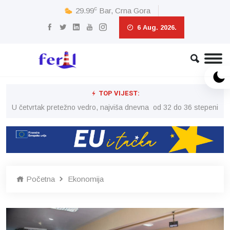
c
29.99
Bar, Crna Gora
6 Aug. 2026.
TOP VIJEST:
peni
U četvrtak pretežno vedro, najviša dnevna od 32 do 36 stepeni
U č
Početna
Ekonomija