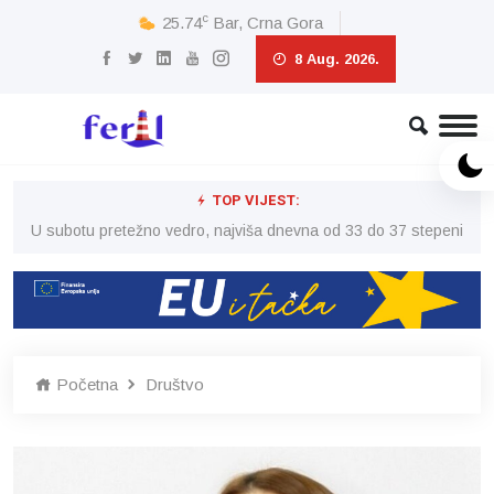
c
25.74
Bar, Crna Gora
8 Aug. 2026.
TOP VIJEST:
eni
U subotu pretežno vedro, najviša dnevna od 33 do 37 stepeni
U 
Početna
Društvo