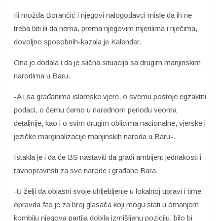
Ili možda Borančić i njegovi nalogodavci misle da ih ne
treba biti ili da nema, prema njegovim mjerilima i riječima,
dovoljno sposobnih-kazala je Kalender.
Ona je dodala i da je slična situacija sa drugim manjinskim
narodima u Baru.
-A i sa građanima islamske vjere, o svemu postoje egzaktni
podaci, o čemu ćemo u narednom periodu veoma
detaljnije, kao i o svim drugim oblicima nacionalne, vjerske i
jezičke marginalizacije manjinskih naroda u Baru-.
Istakla je i da će BS nastaviti da gradi ambijent jednakosti i
ravnopravnsti za sve narode i građane Bara.
-U želji da objasni svoje uhljebljenje u lokalnoj upravi i time
opravda što je za broj glasača koji mogu stati u omanjem
kombiju njegova partija dobila izmišljenu poziciju, bilo bi