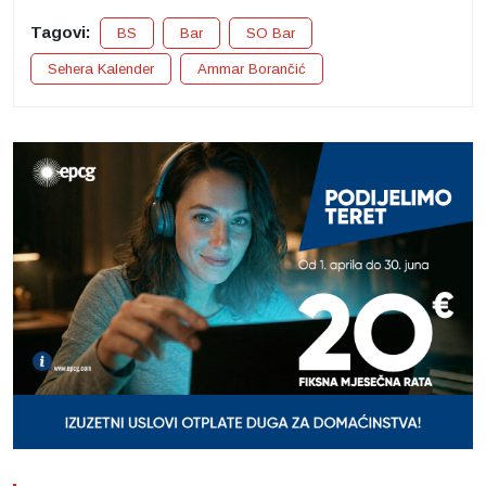
Tagovi:
BS
Bar
SO Bar
Sehera Kalender
Ammar Borančić