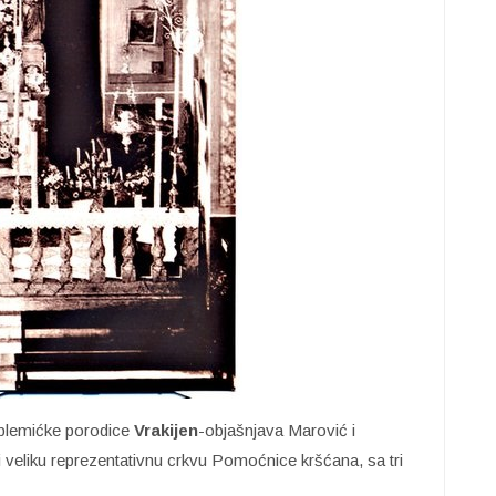
e plemićke porodice
Vrakijen
-objašnjava Marović i
i veliku reprezentativnu crkvu Pomoćnice kršćana, sa tri