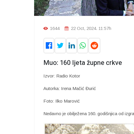
1644
22 Oct, 2024. 11:57h
Muo: 160 ljeta župne crkve
Izvor: Radio Kotor
Autorka: Irena Mačić Đurić
Foto: Ilko Marović
Nedavno je obilježena 160. godišnjica od izg