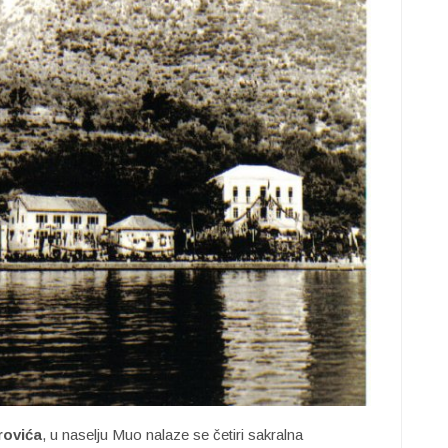
rovića
, u naselju Muo nalaze se četiri sakralna