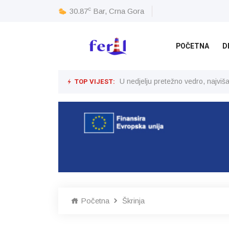
c
30.87
Bar, Crna Gora
POČETNA
D
TOP VIJEST:
U nedjelju pretežno vedro, najvi
Početna
Škrinja