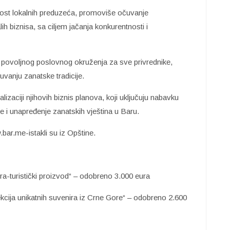
tnost lokalnih preduzeća, promoviše očuvanje
ih biznisa, sa ciljem jačanja konkurentnosti i
povoljnog poslovnog okruženja za sve privrednike,
vanju zanatske tradicije.
zaciji njihovih biznis planova, koji uključuju nabavku
 i unapređenje zanatskih vještina u Baru.
bar.me-istakli su iz Opštine.
ira-turistički proizvod“ – odobreno 3.000 eura
ekcija unikatnih suvenira iz Crne Gore“ – odobreno 2.600