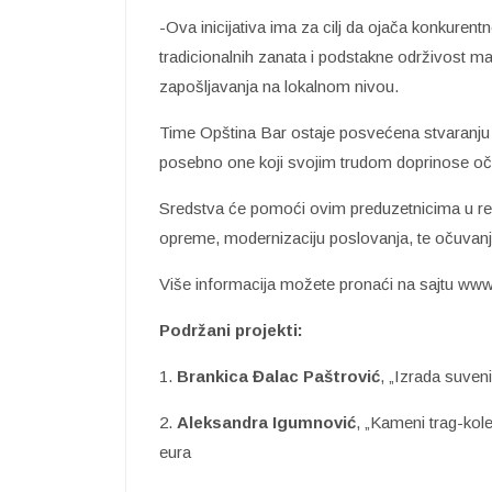
-Ova inicijativa ima za cilj da ojača konkuren
tradicionalnih zanata i podstakne održivost mal
zapošljavanja na lokalnom nivou.
Time Opština Bar ostaje posvećena stvaranju 
posebno one koji svojim trudom doprinose oču
Sredstva će pomoći ovim preduzetnicima u reali
opreme, modernizaciju poslovanja, te očuvanje
Više informacija možete pronaći na sajtu www.
Podržani projekti:
1.
Brankica Đalac Paštrović
, „Izrada suven
2.
Aleksandra Igumnović
, „Kameni trag-kol
eura