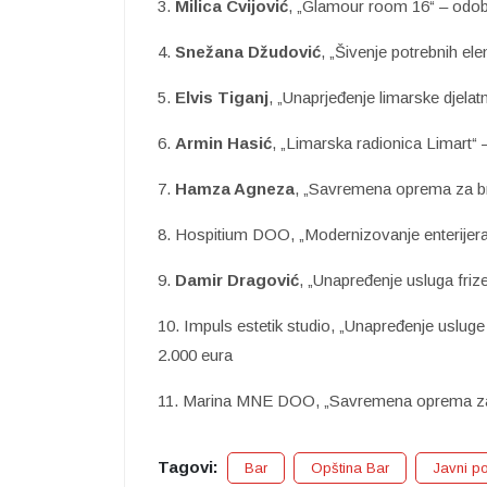
3.
Milica Cvijović
, „Glamour room 16“ – odob
4.
Snežana Džudović
, „Šivenje potrebnih el
5.
Elvis Tiganj
, „Unaprjeđenje limarske djela
6.
Armin Hasić
, „Limarska radionica Limart“
7.
Hamza Agneza
, „Savremena oprema za br
8. Hospitium DOO, „Modernizovanje enterijera
9.
Damir Dragović
, „Unapređenje usluga fri
10. Impuls estetik studio, „Unapređenje uslu
2.000 eura
11. Marina MNE DOO, „Savremena oprema za 
Tagovi:
Bar
Opština Bar
Javni p