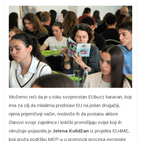
Možemo reći da je u toku svojevrstan EUbuzz karavan, koji
ima za cilj da mladima predstavi EU na jedan drugačiji,
njima prijemčiviji način, motiviše ih da postanu aktivni
članovi svoje zajednice i kritički promišljaju svijet koji ih
okružuje-pojasnila je
Jelena Kulidžan
iz projekta EU4ME,
koji pruža podršku MEP-u u promociji procesa evropske