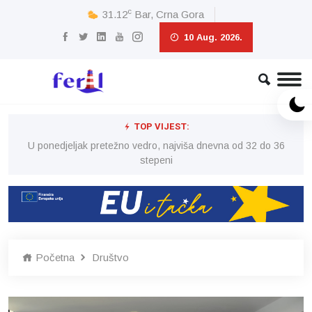
c
31.12
Bar, Crna Gora
10 Aug. 2026.
TOP VIJEST:
6
U ponedjeljak pretežno vedro, najviša dnevna od 32 do 36
stepeni
Početna
Društvo