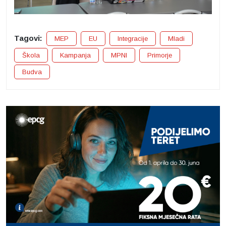
Tagovi:
MEP
EU
Integracije
Mladi
Škola
Kampanja
MPNI
Primorje
Budva