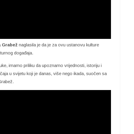
a Grabež
naglasila je da je za ovu ustanovu kulture
lturnog događaja.
ke, imamo priliku da upoznamo vrijednosti, istoriju i
ačaja u svijetu koji je danas, više nego ikada, suočen sa
 Grabež.