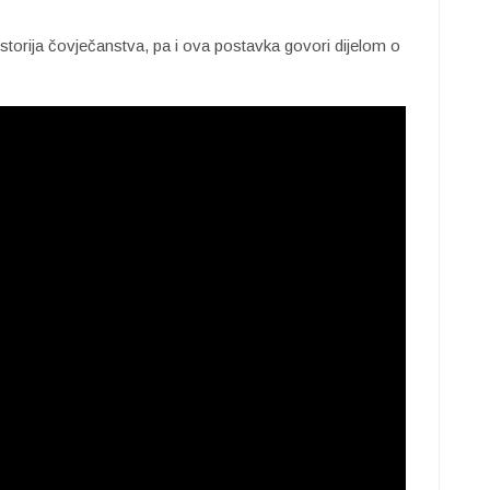
istorija čovječanstva, pa i ova postavka govori dijelom o