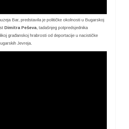
uzeja Bar, predstavila je političke okolnosti u Bugarskoj
ost
Dimitra Peševa
, tadašnjeg potpredsjednika
likoj građanskoj hrabrosti od deportacije u nacističke
bugarskih Jevreja.