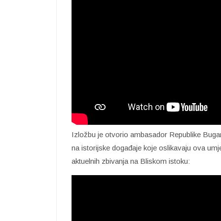
Izložbu je otvorio ambasador Republike Bugar
na istorijske događaje koje oslikavaju ova um
aktuelnih zbivanja na Bliskom istoku: