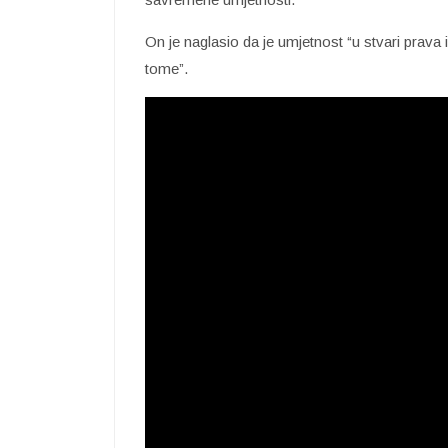
On je naglasio da je umjetnost “u stvari prava 
tome”.