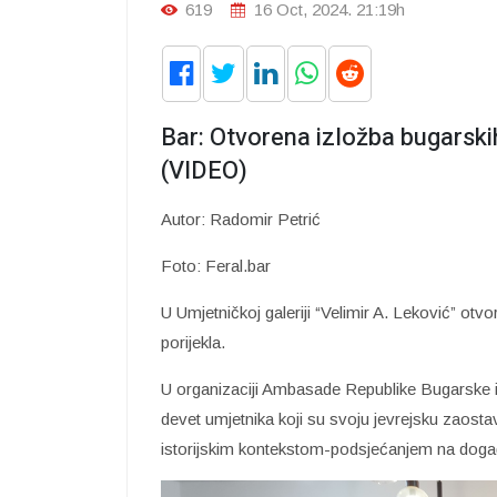
619
16 Oct, 2024. 21:19h
Bar: Otvorena izložba bugarski
(VIDEO)
Autor: Radomir Petrić
Foto: Feral.bar
U Umjetničkoj galeriji “Velimir A. Leković” otv
porijekla.
U organizaciji Ambasade Republike Bugarske i
devet umjetnika koji su svoju jevrejsku zaostavš
istorijskim kontekstom-podsjećanjem na doga