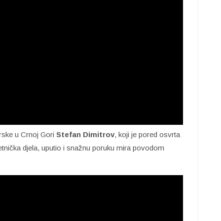
ske u Crnoj Gori
Stefan Dimitrov
, koji je pored osvrta
jetnička djela, uputio i snažnu poruku mira povodom