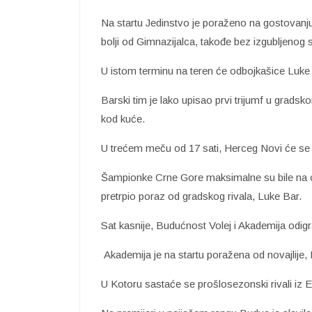
Na startu Jedinstvo je poraženo na gostovanj
bolji od Gimnazijalca, takođe bez izgubljenog 
U istom terminu na teren će odbojkašice Luke
Barski tim je lako upisao prvi trijumf u gradsk
kod kuće.
U trećem meču od 17 sati, Herceg Novi će se 
Šampionke Crne Gore maksimalne su bile na o
pretrpio poraz od gradskog rivala, Luke Bar.
Sat kasnije, Budućnost Volej i Akademija odig
Akademija je na startu poražena od novajlije,
U Kotoru sastaće se prošlosezonski rivali iz 