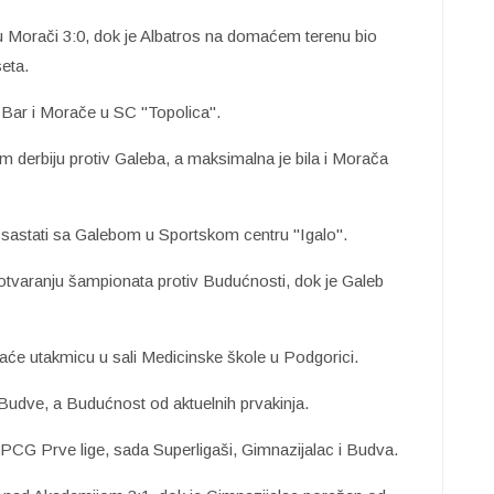
u Morači 3:0, dok je Albatros na domaćem terenu bio
seta.
 Bar i Morače u SC "Topolica".
om derbiju protiv Galeba, a maksimalna je bila i Morača
sastati sa Galebom u Sportskom centru "Igalo".
tvaranju šampionata protiv Budućnosti, dok je Galeb
raće utakmicu u sali Medicinske škole u Podgorici.
 Budve, a Budućnost od aktuelnih prvakinja.
EPCG Prve lige, sada Superligaši, Gimnazijalac i Budva.