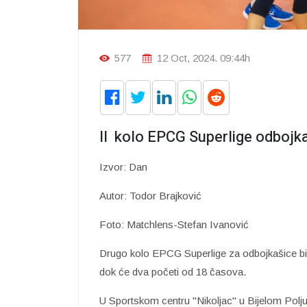
577
12 Oct, 2024. 09:44h
II kolo EPCG Superlige odbojk
Izvor: Dan
Autor: Todor Brajković
Foto: Matchlens-Stefan Ivanović
Drugo kolo EPCG Superlige za odbojkašice bi
dok će dva početi od 18 časova.
U Sportskom centru "Nikoljac" u Bijelom Polju