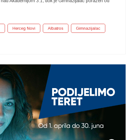
a nad Akademijom 3:1, dok je Gimnazijalac poražen od
Herceg Novi
Albatros
Gimnazijalac