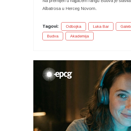
Na premijeri u najjačem rangu Budva je slavil
Albatrosa u Herceg Novom.
Tagovi:
Odbojka
Luka Bar
Galeb
Budva
Akademija