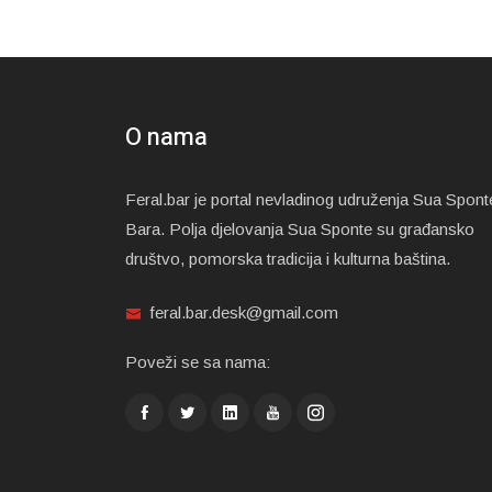
O nama
Feral.bar je portal nevladinog udruženja Sua Spont
Bara. Polja djelovanja Sua Sponte su građansko
društvo, pomorska tradicija i kulturna baština.
feral.bar.desk@gmail.com
Poveži se sa nama: