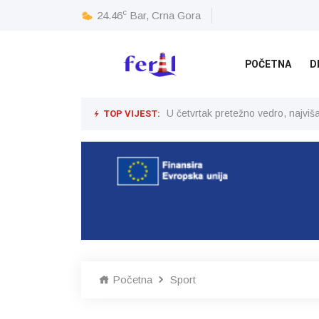
c
24.46
Bar, Crna Gora
POČETNA
D
TOP VIJEST:
U četvrtak pretežno vedro, najvi
Početna
Sport