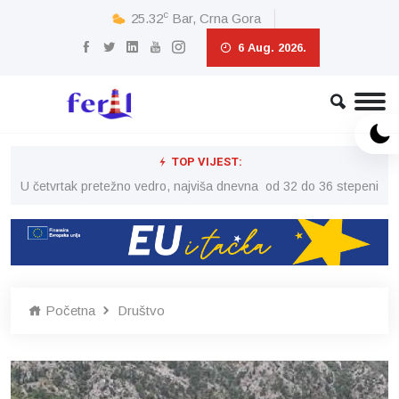
c
25.32
Bar, Crna Gora
6 Aug. 2026.
TOP VIJEST:
peni
U četvrtak pretežno vedro, najviša dnevna od 32 do 36 stepeni
U č
Početna
Društvo