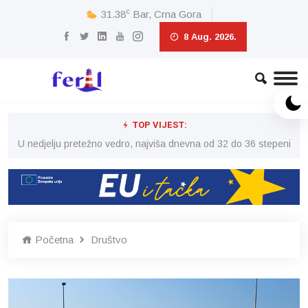
c
31.38
Bar, Crna Gora
8 Aug. 2026.
TOP VIJEST:
eni
U nedjelju pretežno vedro, najviša dnevna od 32 do 36 stepeni
U 
Početna
Društvo