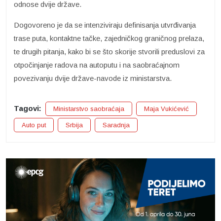
odnose dvije države.
Dogovoreno je da se intenziviraju definisanja utvrđivanja
trase puta, kontaktne tačke, zajedničkog graničnog prelaza,
te drugih pitanja, kako bi se što skorije stvorili preduslovi za
otpočinjanje radova na autoputu i na saobraćajnom
povezivanju dvije države-navode iz ministarstva.
Tagovi:
Ministarstvo saobraćaja
Maja Vukićević
Auto put
Srbija
Saradnja