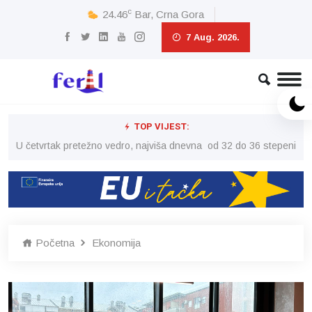
c
24.46
Bar, Crna Gora
7 Aug. 2026.
TOP VIJEST:
peni
U četvrtak pretežno vedro, najviša dnevna od 32 do 36 stepeni
U č
Početna
Ekonomija