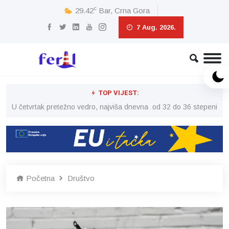
c
29.42
Bar, Crna Gora
7 Aug. 2026.
TOP VIJEST:
peni
U četvrtak pretežno vedro, najviša dnevna od 32 do 36 stepeni
U č
Početna
Društvo