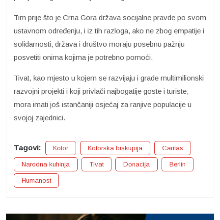
Tim prije što je Crna Gora država socijalne pravde po svom
ustavnom određenju, i iz tih razloga, ako ne zbog empatije i
solidarnosti, država i društvo moraju posebnu pažnju
posvetiti onima kojima je potrebno pomoći.
Tivat, kao mjesto u kojem se razvijaju i grade multimilionski
razvojni projekti i koji privlači najbogatije goste i turiste,
mora imati još istančaniji osjećaj za ranjive populacije u
svojoj zajednici.
Tagovi:
Kotor
Kotorska biskupija
Caritas
Narodna kuhinja
Tivat
Donacija
Berlin
Humanost