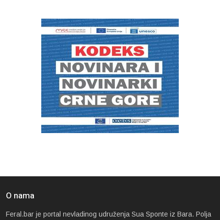
O nama
Feral.bar je portal nevladinog udruženja Sua Sponte iz Bara. Polja