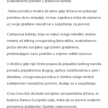
svakodnevne potrebe Caritasove kuhinje.
-Naša porodica smatra da tamo gdje država ne pokazuje
potrebnu dozu empatije, mi kao zajednica treba da stanemo
uz svoje građane-navodi se u saopštenju za javnost.
Caritasova kuhinja, koja se nalazi svega nekoliko stotina
metara od elitnog crnogorskog ljetovališta, svakodnevno
pruža obroke socijalno ugroženim građanima,
predstavljajući oazu podrške u vrijeme velikih izazova.
U društvu gdje nije česta pojava da pripadnici jednog naroda
pomažu pripadnicima drugog, uprkos različitostima u vjeri i
identitetu, crnogorska porodica iz Berlina ostaje simbol
solidarnosti i nesebične pomoći, dodaje se u saopštenju.
Crna Gora teži da bude razvijena i prosperitetna država, te
buduća članica Evropske unije, treba da se ponosi ovakvim
primjerima građanske i ljudske odgovornosti.