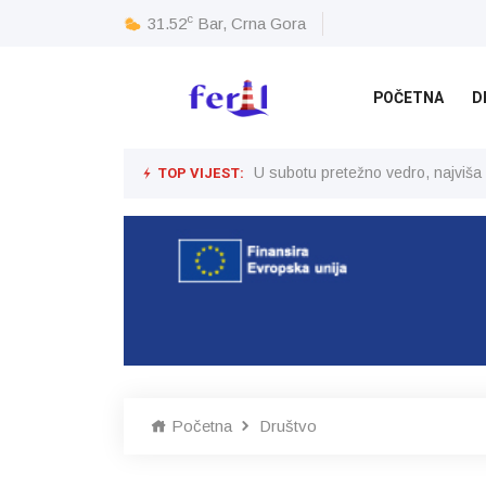
c
31.52
Bar, Crna Gora
POČETNA
D
TOP VIJEST:
U subotu pretežno vedro, najviša
Početna
Društvo