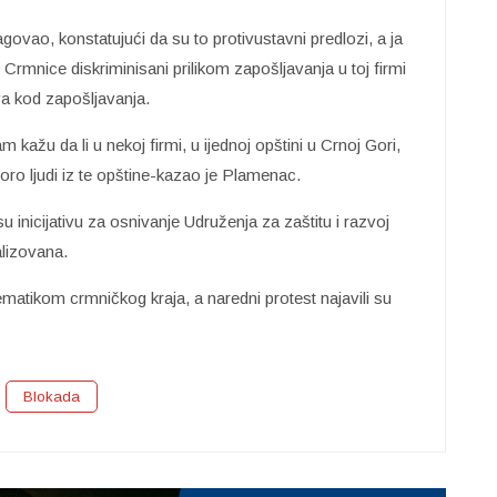
govao, konstatujući da su to protivustavni predlozi, a ja
 Crmnice diskriminisani prilikom zapošljavanja u toj firmi
va kod zapošljavanja.
ažu da li u nekoj firmi, u ijednoj opštini u Crnoj Gori,
ro ljudi iz te opštine-kazao je Plamenac.
su inicijativu za osnivanje Udruženja za zaštitu i razvoj
alizovana.
matikom crmničkog kraja, a naredni protest najavili su
Blokada