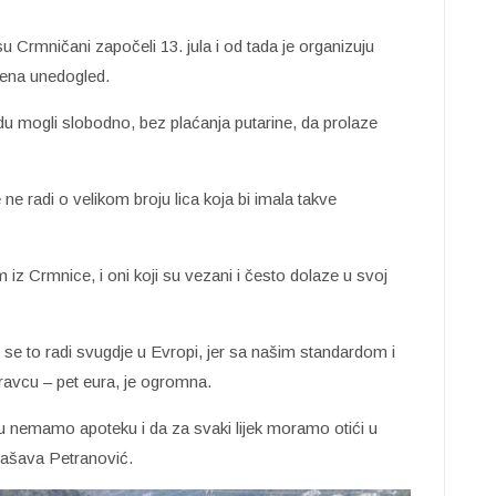
u Crmničani započeli 13. jula i od tada je organizuju
jena unedogled.
u mogli slobodno, bez plaćanja putarine, da prolaze
e radi o velikom broju lica koja bi imala takve
m iz Crmnice, i oni koji su vezani i često dolaze u svoj
 se to radi svugdje u Evropi, jer sa našim standardom i
ravcu – pet eura, je ogromna.
u nemamo apoteku i da za svaki lijek moramo otići u
ašava Petranović.