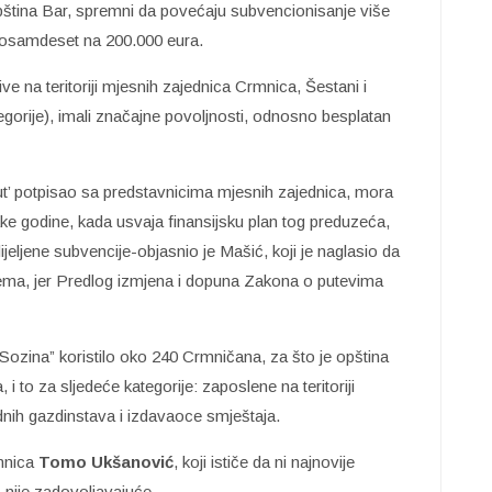
Opština Bar, spremni da povećaju subvencionisanje više
 osamdeset na 200.000 eura.
ve na teritoriji mjesnih zajednica Crmnica, Šestani i
egorije), imali značajne povoljnosti, odnosno besplatan
ut’ potpisao sa predstavnicima mjesnih zajednica, mora
ke godine, kada usvaja finansijsku plan tog preduzeća,
jeljene subvencije-objasnio je Mašić, koji je naglasio da
blema, jer Predlog izmjena i dopuna Zakona o putevima
Sozina” koristilo oko 240 Crmničana, za što je opština
i to za sljedeće kategorije: zaposlene na teritoriji
ednih gazdinstava i izdavaoce smještaja.
rmnica
Tomo Ukšanović
, koji ističe da ni najnovije
nije zadovoljavajuće.