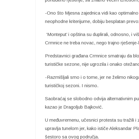
-Ono što Mjesna zajednica vidi kao optimalno rje
neophodne kriterijume, dobiju besplatan prevo
‘Monteput’ i opština su duplirali, odnosno, i v
Crmnice ne treba novac, nego trajno rješenje-
Predstavnici građana Crmnice smatraju da blok
turističke sezone, nije ugrozila i onako otežan
-Razmišljali smo i o tome, jer ne želimo nikoga
turističkoj sezoni. I nismo.
Saobraćaj se slobodno odvija alternativnim 
kazao je Dragoljub Bajković.
U međuvremenu, učesnici protesta su tražili i
upravlja tunelom jer, kako ističe Aleksandar
šestoro sa ovog područja.