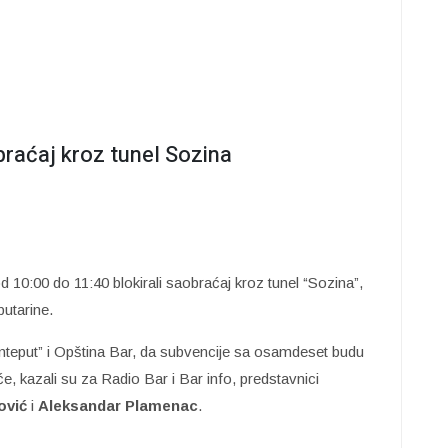
braćaj kroz tunel Sozina
 10:00 do 11:40 blokirali saobraćaj kroz tunel “Sozina”,
putarine.
Monteput” i Opština Bar, da subvencije sa osamdeset budu
, kazali su za Radio Bar i Bar info, predstavnici
ović
i
Aleksandar Plamenac
.