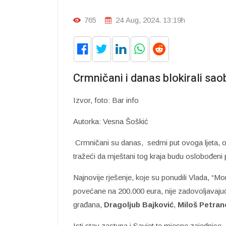
765
24 Aug, 2024. 13:19h
Crmničani i danas blokirali sao
Izvor, foto: Bar info
Autorka: Vesna Šoškić
Crmničani su danas, sedmi put ovoga ljeta, od
tražeći da mještani tog kraja budu oslobođeni 
Najnovije rješenje, koje su ponudili Vlada, “
povećane na 200.000 eura, nije zadovoljavajuće
građana,
Dragoljub Bajković
,
Miloš Petran
Isti stav zastupa i Savjet te mjesne zajednice.