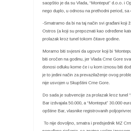
saopštio je da su Vlada, “Monteput” d.o.o. i 
nego duplo, u odnosu na prethodni period, sa
-Smatramo da bi na taj način svi građani koji ži
Ostros (a koji su prepoznati kao određene kat
prolazak kroz tunel tokom čitave godine.
Moramo biti svjesni da ugovor koji bi ‘Montep
biti oročen na godinu, jer Vlada Crne Gore sva
donosi odluku kome će i u kom iznosu biti dodi
je to jedini način za prevazilaženje ovog pro
nije usvojen u Skupštini Crne Gore.
Do sada je subvencije za prolazak kroz tunel “
Bar izdvajala 50.000, a “Monteput” 30.000 eura, 
opštine Bar, vlasnike registrovanih poljoprivr
To nije dovoljno, smatra i predsjednik MZ C
ponuđeno rješenje, sa znatno većim iznosom, 