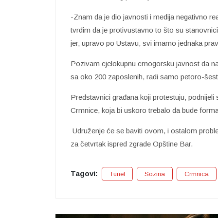
-Znam da je dio javnosti i medija negativno rea
tvrdim da je protivustavno to što su stanovnici
jer, upravo po Ustavu, svi imamo jednaka pra
Pozivam cjelokupnu crnogorsku javnost da nam k
sa oko 200 zaposlenih, radi samo petoro-šesto
Predstavnici građana koji protestuju, podnijeli 
Crmnice, koja bi uskoro trebalo da bude form
Udruženje će se baviti ovom, i ostalom proble
za četvrtak ispred zgrade Opštine Bar.
Tagovi:
Tunel
Sozina
Crmnica