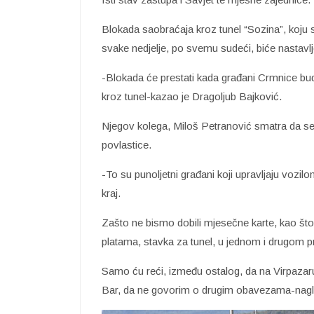
Blokada saobraćaja kroz tunel “Sozina”, koju s
svake nedjelje, po svemu sudeći, biće nastavl
-Blokada će prestati kada građani Crmnice bud
kroz tunel-kazao je Dragoljub Bajković.
Njegov kolega, Miloš Petranović smatra da se n
povlastice.
-To su punoljetni građani koji upravljaju vozilo
kraj.
Zašto ne bismo dobili mjesečne karte, kao što
platama, stavka za tunel, u jednom i drugom p
Samo ću reći, između ostalog, da na Virpazar
Bar, da ne govorim o drugim obavezama-nagl