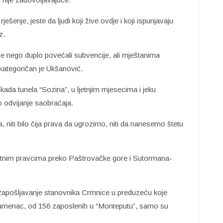
šenje, jeste da ljudi koji žive ovdje i koji ispunjavaju
z.
iše nego duplo povećali subvencije, ali mještanima
kategoričan je Ukšanović.
ada tunela “Sozina”, u ljetnjim mjesecima i jeku
o odvijanje saobraćaja.
, niti bilo čija prava da ugrozimo, niti da nanesemo štetu
putnim pravcima preko Paštrovačke gore i Sutormana-
 zapošljavanje stanovnika Crmnice u preduzeću koje
 Plamenac, od 156 zaposlenih u “Monteputu”, samo su