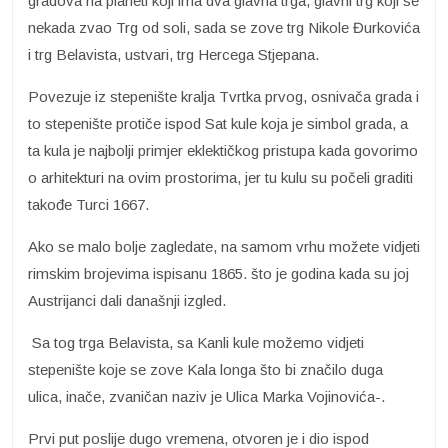
gradova na planeti koji ima dva glavna trga, glavni trg koji se
nekada zvao Trg od soli, sada se zove trg Nikole Đurkovića
i trg Belavista, ustvari, trg Hercega Stjepana.
Povezuje iz stepenište kralja Tvrtka prvog, osnivača grada i
to stepenište protiče ispod Sat kule koja je simbol grada, a
ta kula je najbolji primjer eklektičkog pristupa kada govorimo
o arhitekturi na ovim prostorima, jer tu kulu su počeli graditi
takođe Turci 1667.
Ako se malo bolje zagledate, na samom vrhu možete vidjeti
rimskim brojevima ispisanu 1865. što je godina kada su joj
Austrijanci dali današnji izgled.
Sa tog trga Belavista, sa Kanli kule možemo vidjeti
stepenište koje se zove Kala longa što bi značilo duga
ulica, inače, zvaničan naziv je Ulica Marka Vojinovića-.
Prvi put poslije dugo vremena, otvoren je i dio ispod