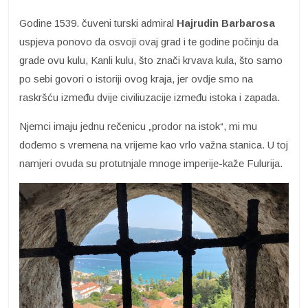
Godine 1539. čuveni turski admiral
Hajrudin Barbarosa
uspjeva ponovo da osvoji ovaj grad i te godine počinju da
grade ovu kulu, Kanli kulu, što znači krvava kula, što samo
po sebi govori o istoriji ovog kraja, jer ovdje smo na
raskršću između dvije civiliuzacije između istoka i zapada.
Njemci imaju jednu rečenicu „prodor na istok“, mi mu
dođemo s vremena na vrijeme kao vrlo važna stanica. U toj
namjeri ovuda su protutnjale mnoge imperije-kaže Fulurija.