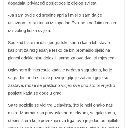
događaja, privlačeći posjetioce iz cijelog svijeta.
-Ja sam ovdje od sredine aprila i mislio sam da će
uglavnom to biti turisti iz zapadne Evrope, međutim ima ih
iz svakog kutka svijeta.
Sad kad biste mi dali geografsku kartu i kada bih stavio
kažiprst za razgledanje teško da bih promašio djelić na
planeti odakle nisu dolazili, samo za ova dva, tri mjeseca.
Uglavnom ih interesuje kada je tvrđava sagrađena, ko je
sagradio, onda sa ove pozicije gdje je zatvor i gdje su
zastave, može se praktično vidjeti sve ono što bi vrijedilo
posjetiti kada se dođe u grad.
Sa te pozicije se vidi trg Belavista, što je neki onako naš
mikro Monmartr sa pravoslavnom crkvom, sa galerijama,
stepeništem koje povezuje dva trga, ovo je jedan od rijetkih