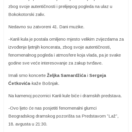
zbog svoje autentičnosti i prelijepog pogleda na ulaz u
Bokokotorski zaliv.
Nedavno su zatvoreni 41. Dani muzike.
-Kanli kula je postala omiljeno mjesto velikim zvijezdama za
izvođenje ljetnjih koncerata, zbog svoje autentičnosti,
fenomenalnog pogleda i atmosfere koja vlada, pa je svake
godine sve veće interesovanje za zakup tvrđave.
Imali smo koncerte
Željka Samardžića
i
Sergeja
Ćetkovića
-kaže Bošnjak.
Na kamenoj pozornici Kanli kule biće i dramskih predstava.
-Ovo ljeto će nas posjetiti fenomenalni glumci
Beogradskog dramskog pozorišta sa Predstavom ”Laž”,
18. avgusta u 21:30.