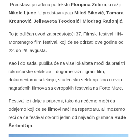
Predstava je rađena po tekstu
Florijana Zelera
, u režiji
Nikole Ljuce
. U predstavi igraju
Miloš Biković
,
Tamara
Krcunović
,
Jelisaveta Teodosić
i
Miodrag Radonjić
.
To je odličan uvod za predstojeći 37. Filmski festival HN-
Montenegro film festival, koji će se održati ove godine od
22. do 28. avgusta.
Kao i do sada, publika će na više lokaliteta moći da prati tri
takmičarske selekcije – dugometražni igrani film,
dokumentarnu selekciju, studentsku selekciju, kao i reviju
nagrađenih filmova sa evropskih festivala na Forte Mare.
Festival je i dalje u pripremi, tako da nećemo moći da
odajemo koji će se filmovi naći na repertoaru, ali možemo
reći da će festival otvoriti jedan od najvećih glumaca
Rade
Šerbedžija
.