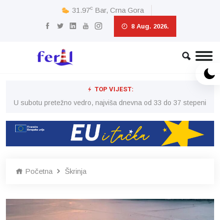
c
31.97
Bar, Crna Gora
8 Aug. 2026.
TOP VIJEST:
eni
U subotu pretežno vedro, najviša dnevna od 33 do 37 stepeni
U 
Početna
Škrinja