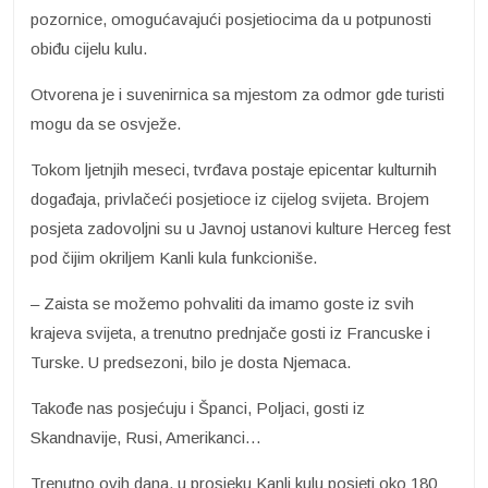
pozornice, omogućavajući posjetiocima da u potpunosti
obiđu cijelu kulu.
Otvorena je i suvenirnica sa mjestom za odmor gde turisti
mogu da se osvježe.
Tokom ljetnjih meseci, tvrđava postaje epicentar kulturnih
događaja, privlačeći posjetioce iz cijelog svijeta. Brojem
posjeta zadovoljni su u Javnoj ustanovi kulture Herceg fest
pod čijim okriljem Kanli kula funkcioniše.
– Zaista se možemo pohvaliti da imamo goste iz svih
krajeva svijeta, a trenutno prednjače gosti iz Francuske i
Turske. U predsezoni, bilo je dosta Njemaca.
Takođe nas posjećuju i Španci, Poljaci, gosti iz
Skandnavije, Rusi, Amerikanci…
Trenutno ovih dana, u prosjeku Kanli kulu posjeti oko 180