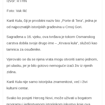
Izvor: RTHN
Foto: Vuk Ilić
Kanli Kula, čiji je prvobitni naziv bio „Porte di Tera“, jedna je
od najpoznatijih istorijskih građevina u Crnoj Gori.
Sagrađena u 16. vjeku, ova tvrđava je tokom Osmanskog
carstva dobila svoje drugo ime – „Krvava kula“, služeći kao
tamnica za osuđenike.
Vjerovalo se da se njena vrata mogu otvoriti samo jednom,
pri ulasku, jer je bilo gotovo nemoguće izaći živ iz njenih
zidina.
Kanli Kula nije samo istorijska znamenitost, već i živi
kulturni centar.
Svako ko posjeti Herceg Novi, može uživati u bogatom
programu i jedinstvenom istorijskom iskustvu koje ova