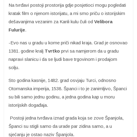
Na tvrđavi postoji prostorija gdje posjetioci mogu pogledati
kratak film o njenom istorijatu, a mi smo priču o istorijskim
dešavanjima vezanim za Kanli kulu čuli od
Velibora
Fulurije
.
-Evo nas u gradu u kome priči nikad kraja. Grad je osnovao
1381. godine kralj
Tvrtko
prvi sa namjerom da u gradu
napravi slanicu i da se ljudi bave trgovinom i prodajom
solju.
Sto godina kasnije, 1482. grad osvjaju Turci, odnosno
Otomanska imperija, 1538. Španci i to je zanimljivo, Španci
su bili samo jednu godinu, a jedna godina kap u moru
istorijskih događaja.
Postoji jedna tvrđava iznad grada koja se zove Španjola,
Španci su stigli samo da urade par zidina samo, a u
sjećanju je ostao naziv Španjola.