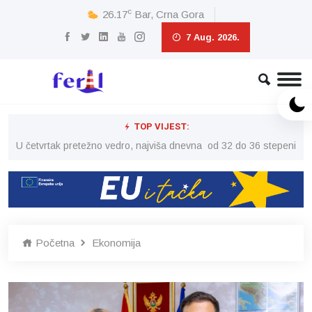
c
26.17
Bar, Crna Gora
7 Aug. 2026.
TOP VIJEST:
peni
U četvrtak pretežno vedro, najviša dnevna od 32 do 36 stepeni
U č
Početna
Ekonomija