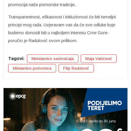
promocija naše pomorske tradicije.
Transparentnost, efikasnost i inkluzivnost će biti temeljni
principi mog rada. Uvjeravam vas da će sve odluke koje
budemo donosili biti u najboljem interesu Crne Gore-
poručio je Radulović ovom prilikom.
Tagovi:
Ministarstvo saobraćaja
Maja Vukićević
Miistarstvo pomorstva
Filip Radulović