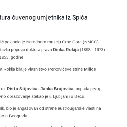
tura čuvenog umjetnika iz Spiča
ić
poklonio je Narodnom muzeju Crne Gore (NMCG)
tavlja poprsje doktora prava
Dinka Rokija
(1898 - 1973)
 1953. godine
 Rokija bila je vlasništvo Perkovićeve strine
Milice
, uz
Rista Stijovića
i
Janka Brajovića
, pripada prvoj
vno obrazovanje stekao je u Ljubljani i u Beču.
nik, bio je angažovan od strane austrougarske vlasti na
arao u Beogradu.