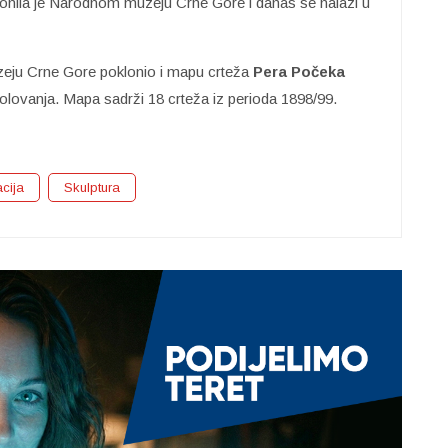
onila je Narodnom muzeju Crne Gore i danas se nalazi u
ju Crne Gore poklonio i mapu crteža
Pera Počeka
olovanja. Mapa sadrži 18 crteža iz perioda 1898/99.
cija
Skulptura