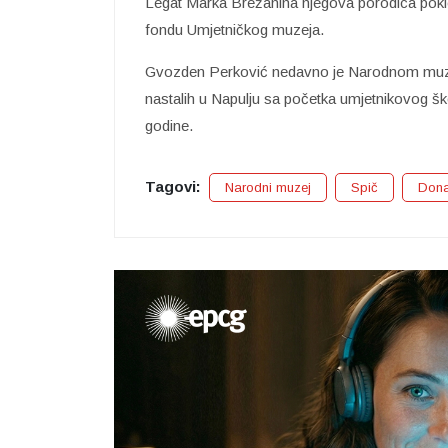
Legat Marka Brežanina njegova porodica pokl
fondu Umjetničkog muzeja.
Gvozden Perković nedavno je Narodnom muze
nastalih u Napulju sa početka umjetnikovog šk
godine.
Tagovi:
Narodni muzej
Spič
Dona