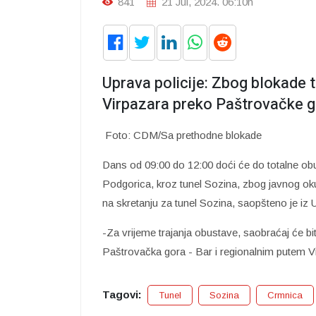
841
21 Jul, 2024. 06:10h
Uprava policije: Zbog blokade t
Virpazara preko Paštrovačke g
Foto: CDM/Sa prethodne blokade
Dans od 09:00 do 12:00 doći će do totalne ob
Podgorica, kroz tunel Sozina, zbog javnog ok
na skretanju za tunel Sozina, saopšteno je iz U
-Za vrijeme trajanja obustave, saobraćaj će b
Paštrovačka gora - Bar i regionalnim putem Vi
Tagovi:
Tunel
Sozina
Crmnica