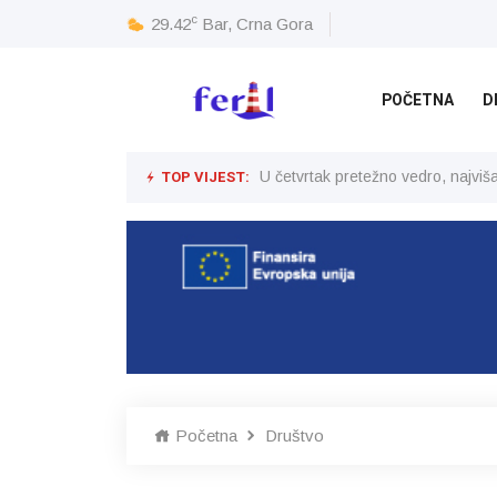
c
29.42
Bar, Crna Gora
POČETNA
D
TOP VIJEST:
U četvrtak pretežno vedro, najvi
Početna
Društvo