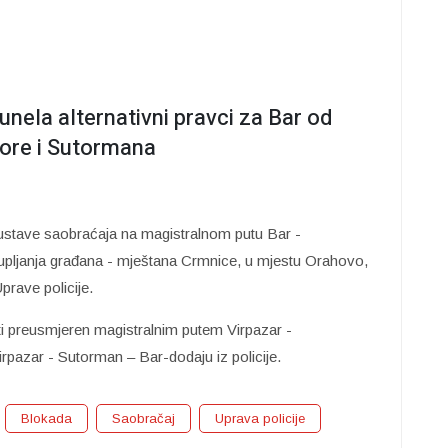
unela alternativni pravci za Bar od
ore i Sutormana
ustave saobraćaja na magistralnom putu Bar -
upljanja građana - mještana Crmnice, u mjestu Orahovo,
prave policije.
iti preusmjeren magistralnim putem Virpazar -
rpazar - Sutorman – Bar-dodaju iz policije.
Blokada
Saobračaj
Uprava policije