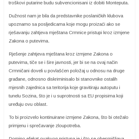
troškovi putarine budu subvencionisani iz dobiti Monteputa.
Dužnost nam je bila da predstavnike poslaničkih klubova
upoznamo sa posljedicama koje mogu proizaći ako se
rješavanju zahtjeva mještana Crmnice pristupi kroz izmjene
Zakona o putevima.
Rješenje zahtjeva mještana kroz izmjene Zakona o
putevima, tiče se i šire javnosti, jer bi se na ovaj način
Crmničani doveli u povlašćen položaj u odnosu na druge
građane, odnosno diskriminisalo bi stanovnike ostalih
mjesnih zajednica sa teritorija koje gravitiraju autoputu i
tunelu Sozina, što je i u suprotnosti sa EU propisima koji
uređuju ovu oblast.
To bi proizvelo kontinuirane izmjene Zakona, što bi otežalo
primjenu i sprečavanje zloupotreba.
Domino efekat ovakvog pristupa je i što se obesmišljava