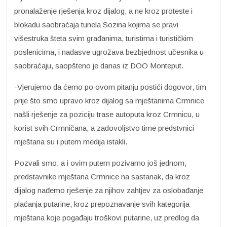
pronalaženje rješenja kroz dijalog, a ne kroz proteste i
blokadu saobraćaja tunela Sozina kojima se pravi
višestruka šteta svim građanima, turistima i turističkim
poslenicima, i nadasve ugrožava bezbjednost učesnika u
saobraćaju, saopšteno je danas iz DOO Monteput.
-Vjerujemo da ćemo po ovom pitanju postići dogovor, tim
prije što smo upravo kroz dijalog sa mještanima Crmnice
našli rješenje za poziciju trase autoputa kroz Crmnicu, u
korist svih Crmničana, a zadovoljstvo time predstvnici
mještana su i putem medija istakli.
Pozvali smo, a i ovim putem pozivamo još jednom,
predstavnike mještana Crmnice na sastanak, da kroz
dijalog nađemo rješenje za njihov zahtjev za oslobađanje
plaćanja putarine, kroz prepoznavanje svih kategorija
mještana koje pogađaju troškovi putarine, uz predlog da