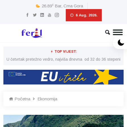
c
26.89
Bar, Crna Gora
6 Aug. 2026.
TOP VIJEST:
peni
U četvrtak pretežno vedro, najviša dnevna od 32 do 36 stepeni
U č
Početna
Ekonomija