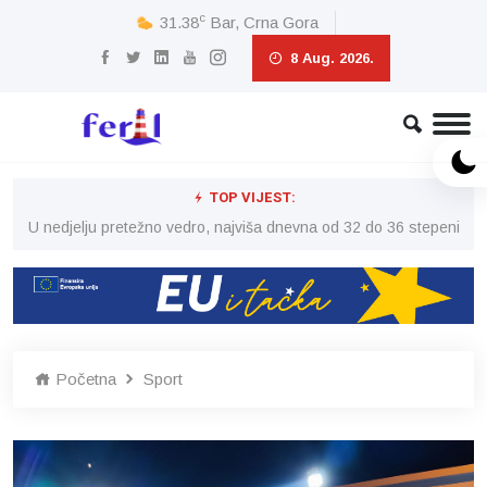
c
31.38
Bar, Crna Gora
8 Aug. 2026.
TOP VIJEST:
eni
U nedjelju pretežno vedro, najviša dnevna od 32 do 36 stepeni
U 
Početna
Sport