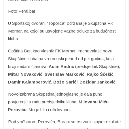
Foto:Feral.bar
U Sportskoj dvorani “Topolica” održana je Skupština FK
Mornar, na kojoj su usvojene važne odluke za budućnost
kluba.
Opština Bar, kao vlasnik FK Mornar, imenovala je novu
Skupštinu kluba na vremenski period od pet godina, koja
broji sedam članova:
Asim Andrić
(predsjednik Skupštine),
Mitar
Novaković
,
Svetislav Marković
,
Rajko Šćekić
,
Damir Kalamperović
,
Božo Sarić
i
Božidar
Janković
.
Novoizabrana Skupština jednoglasno je dala puno
povjerenje u radu predsjedniku kluba,
Milovanu Miću
Peroviću
, što je bilo i očekivano.
Pod vođstvom Perovića, Barani su ostvarili sjajne rezultate