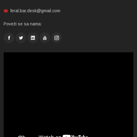
feral.bar.desk@gmail.com
Poveži se sa nama: