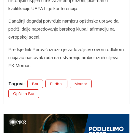
i istorijski uspjeh u tek završenoj sezoni, plasman u
kvalifikacije UEFA Lige konferencija.
Današnji događaj potvrđuje namjeru opštinske uprave da
podrži dalje napredovanje barskog kluba i afirmaciju na
evropskoj sceni.
Predsjednik Perović izrazio je zadovoljstvo ovom odlukom
i najavio nastavak rada na ostvarenju ambicioznih ciljeva
FK Mornar.
Tagovi:
Bar
Fudbal
Mornar
Opština Bar